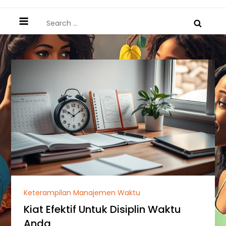
Search
for:
Keterampilan Manajemen Waktu
Kiat Efektif Untuk Disiplin Waktu
Anda