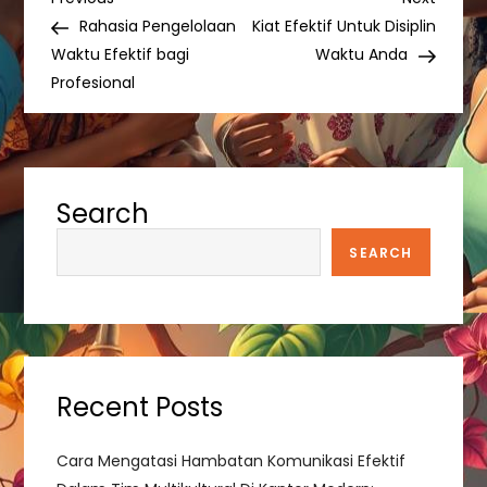
P
Post
Post
Rahasia Pengelolaan
Kiat Efektif Untuk Disiplin
o
Waktu Efektif bagi
Waktu Anda
Profesional
s
t
n
Search
a
SEARCH
v
i
Recent Posts
g
a
Cara Mengatasi Hambatan Komunikasi Efektif