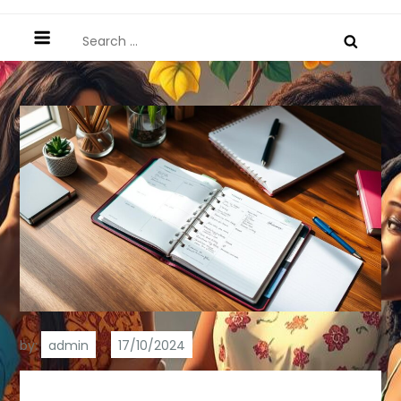
Search
for:
by:
admin