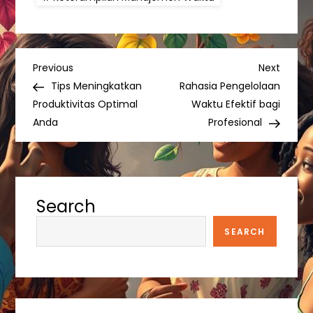
P
Previous
Next
Previous
Next
Post
Post
Tips Meningkatkan
Rahasia Pengelolaan
o
Produktivitas Optimal
Waktu Efektif bagi
Anda
Profesional
s
t
n
Search
a
SEARCH
v
i