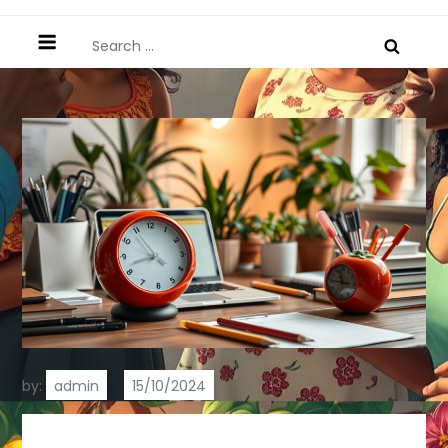
Search
for:
by:
admin