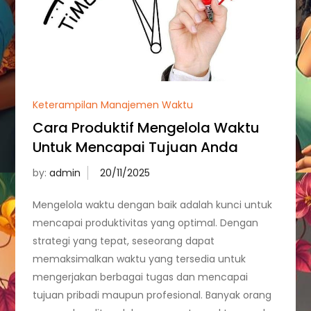
Keterampilan Manajemen Waktu
Cara Produktif Mengelola Waktu
Untuk Mencapai Tujuan Anda
by:
admin
Mengelola waktu dengan baik adalah kunci untuk
mencapai produktivitas yang optimal. Dengan
strategi yang tepat, seseorang dapat
memaksimalkan waktu yang tersedia untuk
mengerjakan berbagai tugas dan mencapai
tujuan pribadi maupun profesional. Banyak orang