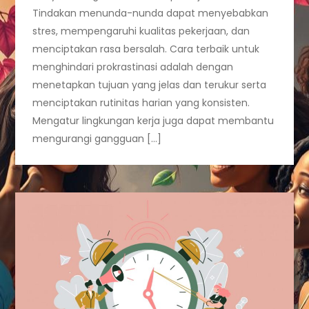
Tindakan menunda-nunda dapat menyebabkan
stres, mempengaruhi kualitas pekerjaan, dan
menciptakan rasa bersalah. Cara terbaik untuk
menghindari prokrastinasi adalah dengan
menetapkan tujuan yang jelas dan terukur serta
menciptakan rutinitas harian yang konsisten.
Mengatur lingkungan kerja juga dapat membantu
mengurangi gangguan […]