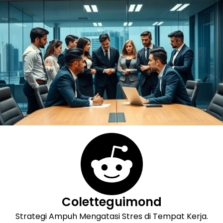
Skip
to
content
Coletteguimond
Strategi Ampuh Mengatasi Stres di Tempat Kerja.