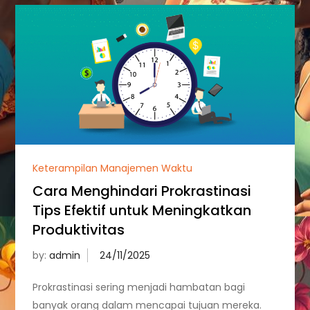
Keterampilan Manajemen Waktu
Cara Menghindari Prokrastinasi
Tips Efektif untuk Meningkatkan
Produktivitas
by:
admin
Prokrastinasi sering menjadi hambatan bagi
banyak orang dalam mencapai tujuan mereka.