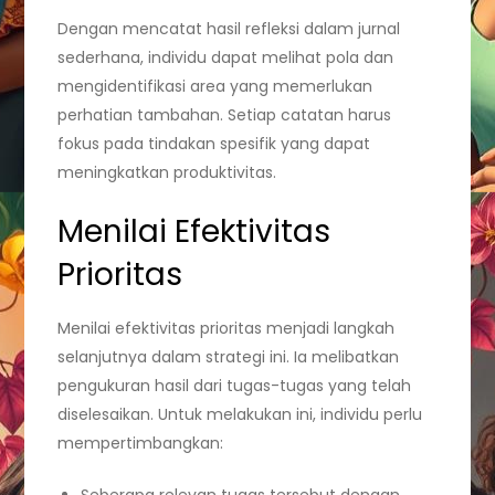
Dengan mencatat hasil refleksi dalam jurnal
sederhana, individu dapat melihat pola dan
mengidentifikasi area yang memerlukan
perhatian tambahan. Setiap catatan harus
fokus pada tindakan spesifik yang dapat
meningkatkan produktivitas.
Menilai Efektivitas
Prioritas
Menilai efektivitas prioritas menjadi langkah
selanjutnya dalam strategi ini. Ia melibatkan
pengukuran hasil dari tugas-tugas yang telah
diselesaikan. Untuk melakukan ini, individu perlu
mempertimbangkan:
Seberapa relevan tugas tersebut dengan