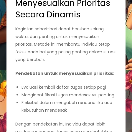
Menyesuaikan Prioritas
Secara Dinamis
Kegiatan sehari-hari dapat berubah seiring
waktu, dan penting untuk menyesuaikan
prioritas. Metode ini membantu individu tetap
fokus pada hal yang paling penting dalam situasi
yang berubah.
Pendekatan untuk menyesuaikan prioritas:
Evaluasi kembali daftar tugas setiap pagi
Mengidentifikasi tugas mendesak vs. penting
Fleksibel dalam mengubah rencana jika ada
kebutuhan mendesak
Dengan pendekatan ini, individu dapat lebih
mudah menangani tugas yang membutuhkan