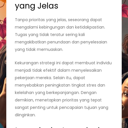
yang Jelas
Tanpa prioritas yang jelas, seseorang dapat
mengalami kebingungan dan ketidakpastian.
Tugas yang tidak teratur sering kali
mengakibatkan penundaan dan penyelesaian
yang tidak memuaskan.
Kekurangan strategi ini dapat membuat individu
menjadi tidak efektif dalam menyelesaikan
pekerjaan mereka. Selain itu, dapat
menyebabkan peningkatan tingkat stres dan
kelelahan yang berkepanjangan. Dengan
demikian, menetapkan prioritas yang tepat
sangat penting untuk pencapaian tujuan yang
diinginkan.