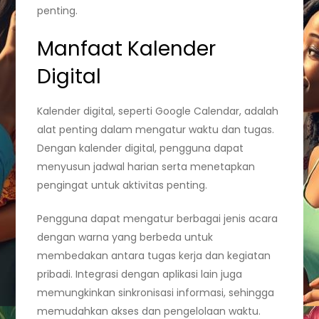
penting.
Manfaat Kalender
Digital
Kalender digital, seperti Google Calendar, adalah
alat penting dalam mengatur waktu dan tugas.
Dengan kalender digital, pengguna dapat
menyusun jadwal harian serta menetapkan
pengingat untuk aktivitas penting.
Pengguna dapat mengatur berbagai jenis acara
dengan warna yang berbeda untuk
membedakan antara tugas kerja dan kegiatan
pribadi. Integrasi dengan aplikasi lain juga
memungkinkan sinkronisasi informasi, sehingga
memudahkan akses dan pengelolaan waktu.