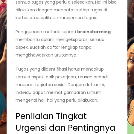
semua tugas yang perlu diselesaikan. Hal ini bisa
dilakukan dengan mencatat setiap tugas di
kertas atau aplikasi manajemen tugas.
Penggunaan metode seperti
brainstorming
membantu dalam mengeksplorasi semua
aspek. Buatlah daftar lengkap tanpa
mengkhawatirkan urutannya.
Tugas yang diidentifikasi harus mencakup
semua aspek, baik pekerjaan, urusan pribadi,
maupun kegiatan sosial. Dengan daftar ini,
individu dapat melihat gambaran umum
mengenai hal-hal yang perlu dilakukan.
Penilaian Tingkat
Urgensi dan Pentingnya