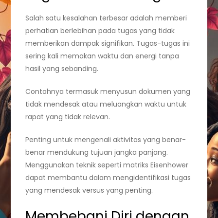
Salah satu kesalahan terbesar adalah memberi
perhatian berlebihan pada tugas yang tidak
memberikan dampak signifikan. Tugas-tugas ini
sering kali memakan waktu dan energi tanpa
hasil yang sebanding.
Contohnya termasuk menyusun dokumen yang
tidak mendesak atau meluangkan waktu untuk
rapat yang tidak relevan.
Penting untuk mengenali aktivitas yang benar-
benar mendukung tujuan jangka panjang.
Menggunakan teknik seperti matriks Eisenhower
dapat membantu dalam mengidentifikasi tugas
yang mendesak versus yang penting.
Membebani Diri dengan