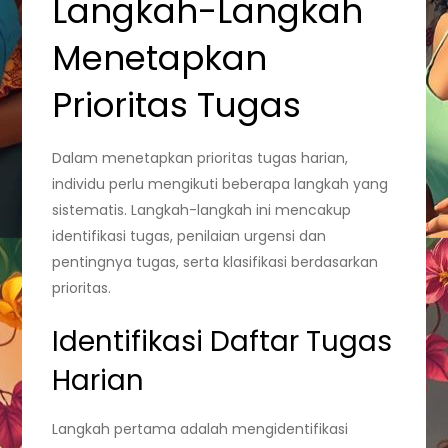
Langkah-Langkah
Menetapkan
Prioritas Tugas
Dalam menetapkan prioritas tugas harian,
individu perlu mengikuti beberapa langkah yang
sistematis. Langkah-langkah ini mencakup
identifikasi tugas, penilaian urgensi dan
pentingnya tugas, serta klasifikasi berdasarkan
prioritas.
Identifikasi Daftar Tugas
Harian
Langkah pertama adalah mengidentifikasi