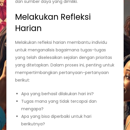
dan sumber daya yang dimiliki.
Melakukan Refleksi
Harian
Melakukan refleksi harian membantu individu
untuk menganalisis bagaimana tugas-tugas
yang telah diselesaikan sejalan dengan prioritas
yang ditetapkan. Dalam proses ini, penting untuk
mempertimbangkan pertanyaan-pertanyaan
berikut:
Apa yang berhasil dilakukan hari ini?
Tugas mana yang tidak tercapai dan
mengapa?
Apa yang bisa diperbaiki untuk hari
berikutnya?