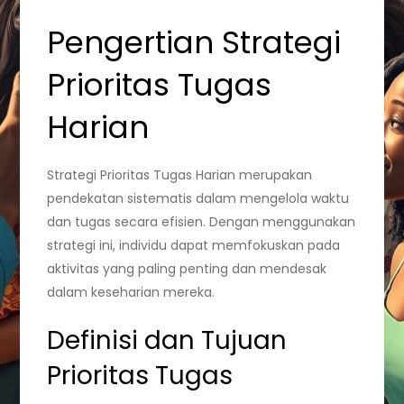
Pengertian Strategi
Prioritas Tugas
Harian
Strategi Prioritas Tugas Harian merupakan
pendekatan sistematis dalam mengelola waktu
dan tugas secara efisien. Dengan menggunakan
strategi ini, individu dapat memfokuskan pada
aktivitas yang paling penting dan mendesak
dalam keseharian mereka.
Definisi dan Tujuan
Prioritas Tugas