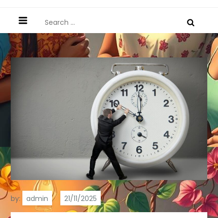
Search
for:
by:
admin