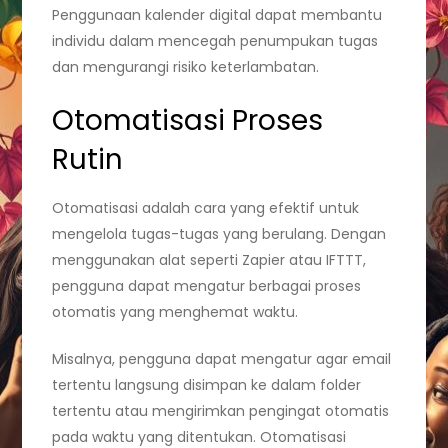
Penggunaan kalender digital dapat membantu
individu dalam mencegah penumpukan tugas
dan mengurangi risiko keterlambatan.
Otomatisasi Proses
Rutin
Otomatisasi adalah cara yang efektif untuk
mengelola tugas-tugas yang berulang. Dengan
menggunakan alat seperti Zapier atau IFTTT,
pengguna dapat mengatur berbagai proses
otomatis yang menghemat waktu.
Misalnya, pengguna dapat mengatur agar email
tertentu langsung disimpan ke dalam folder
tertentu atau mengirimkan pengingat otomatis
pada waktu yang ditentukan. Otomatisasi