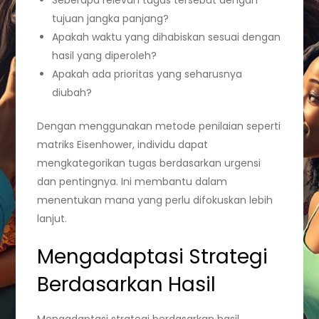
tujuan jangka panjang?
Apakah waktu yang dihabiskan sesuai dengan
hasil yang diperoleh?
Apakah ada prioritas yang seharusnya
diubah?
Dengan menggunakan metode penilaian seperti
matriks Eisenhower, individu dapat
mengkategorikan tugas berdasarkan urgensi
dan pentingnya. Ini membantu dalam
menentukan mana yang perlu difokuskan lebih
lanjut.
Mengadaptasi Strategi
Berdasarkan Hasil
Mengadaptasi strategi berdasarkan hasil