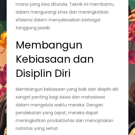
mana yang bisa ditunda. Teknik ini membantu
dalam mengurangi stres dan meningkatkan
efisiensi dalam menyelesaikan berbagai
tanggung jawab.
Membangun
Kebiasaan dan
Disiplin Diri
Membangun kebiasaan yang baik dan disiplin diri
sangat penting bagi siswa dan mahasiswa
dalam mengelola waktu mereka. Dengan
pendekatan yang tepat, mereka dapat
meningkatkan produktivitas dan menciptakan
rutinitas yang sehat.