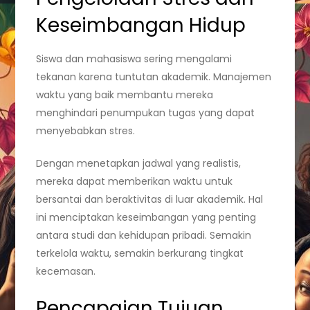
Keseimbangan Hidup
Siswa dan mahasiswa sering mengalami
tekanan karena tuntutan akademik. Manajemen
waktu yang baik membantu mereka
menghindari penumpukan tugas yang dapat
menyebabkan stres.
Dengan menetapkan jadwal yang realistis,
mereka dapat memberikan waktu untuk
bersantai dan beraktivitas di luar akademik. Hal
ini menciptakan keseimbangan yang penting
antara studi dan kehidupan pribadi. Semakin
terkelola waktu, semakin berkurang tingkat
kecemasan.
Pencapaian Tujuan