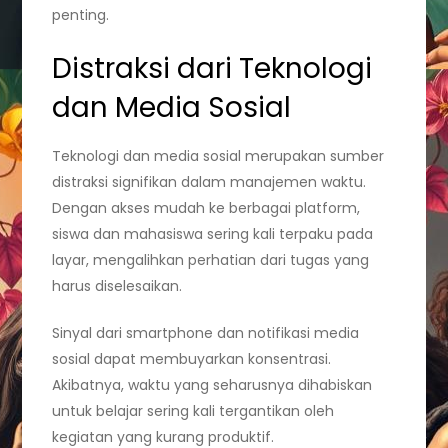
penting.
Distraksi dari Teknologi
dan Media Sosial
Teknologi dan media sosial merupakan sumber
distraksi signifikan dalam manajemen waktu.
Dengan akses mudah ke berbagai platform,
siswa dan mahasiswa sering kali terpaku pada
layar, mengalihkan perhatian dari tugas yang
harus diselesaikan.
Sinyal dari smartphone dan notifikasi media
sosial dapat membuyarkan konsentrasi.
Akibatnya, waktu yang seharusnya dihabiskan
untuk belajar sering kali tergantikan oleh
kegiatan yang kurang produktif.