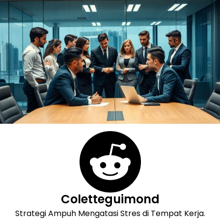
Skip
to
content
Coletteguimond
Strategi Ampuh Mengatasi Stres di Tempat Kerja.