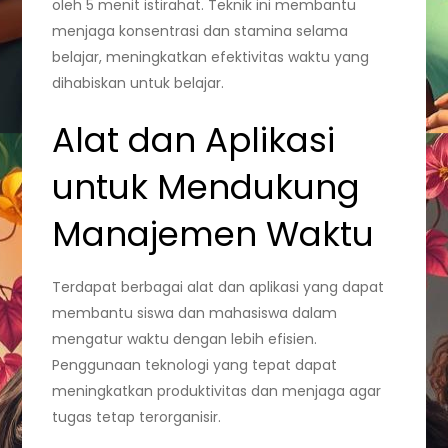
oleh 5 menit istirahat. Teknik ini membantu
menjaga konsentrasi dan stamina selama
belajar, meningkatkan efektivitas waktu yang
dihabiskan untuk belajar.
Alat dan Aplikasi
untuk Mendukung
Manajemen Waktu
Terdapat berbagai alat dan aplikasi yang dapat
membantu siswa dan mahasiswa dalam
mengatur waktu dengan lebih efisien.
Penggunaan teknologi yang tepat dapat
meningkatkan produktivitas dan menjaga agar
tugas tetap terorganisir.