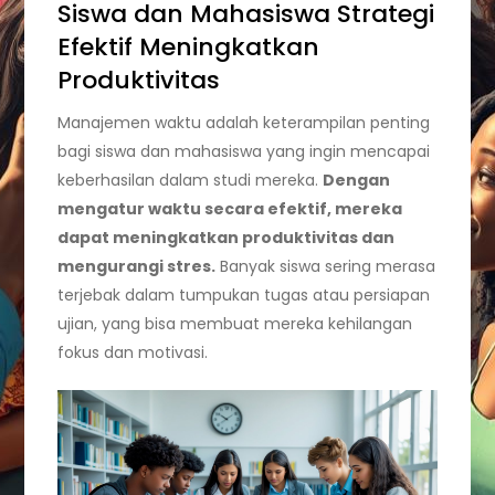
Siswa dan Mahasiswa Strategi
Efektif Meningkatkan
Produktivitas
Manajemen waktu adalah keterampilan penting
bagi siswa dan mahasiswa yang ingin mencapai
keberhasilan dalam studi mereka.
Dengan
mengatur waktu secara efektif, mereka
dapat meningkatkan produktivitas dan
mengurangi stres.
Banyak siswa sering merasa
terjebak dalam tumpukan tugas atau persiapan
ujian, yang bisa membuat mereka kehilangan
fokus dan motivasi.