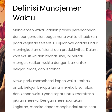
Definisi Manajemen
Waktu
Manajemen waktu adalah proses perencanaan
dan pengendalian bagaimana waktu dihabiskan
pada kegiatan tertentu. Tujuannya adalah untuk
meningkatkan efisiensi dan produktivitas. Dalam
konteks siswa dan mahasiswa, ini berarti
mengalokasikan waktu dengan baik untuk
belajar, tugas, dan istirahat.
Siswa perlu memahami kapan waktu terbaik
untuk belajar, berapa lama mereka bisa fokus,
dan kapan waktu yang tepat untuk merefresh
pikiran mereka. Dengan merencanakan
kegiatan, mereka dapat menghindari stres saat