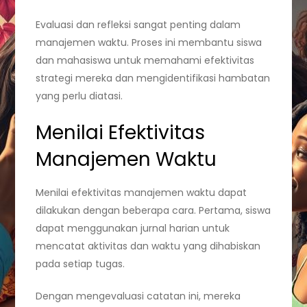
Evaluasi dan refleksi sangat penting dalam
manajemen waktu. Proses ini membantu siswa
dan mahasiswa untuk memahami efektivitas
strategi mereka dan mengidentifikasi hambatan
yang perlu diatasi.
Menilai Efektivitas
Manajemen Waktu
Menilai efektivitas manajemen waktu dapat
dilakukan dengan beberapa cara. Pertama, siswa
dapat menggunakan jurnal harian untuk
mencatat aktivitas dan waktu yang dihabiskan
pada setiap tugas.
Dengan mengevaluasi catatan ini, mereka