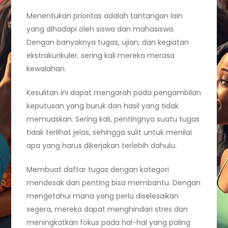
Menentukan prioritas adalah tantangan lain
yang dihadapi oleh siswa dan mahasiswa.
Dengan banyaknya tugas, ujian, dan kegiatan
ekstrakurikuler, sering kali mereka merasa
kewalahan.
Kesulitan ini dapat mengarah pada pengambilan
keputusan yang buruk dan hasil yang tidak
memuaskan. Sering kali, pentingnya suatu tugas
tidak terlihat jelas, sehingga sulit untuk menilai
apa yang harus dikerjakan terlebih dahulu.
Membuat daftar tugas dengan kategori
mendesak dan penting bisa membantu. Dengan
mengetahui mana yang perlu diselesaikan
segera, mereka dapat menghindari stres dan
meningkatkan fokus pada hal-hal yang paling