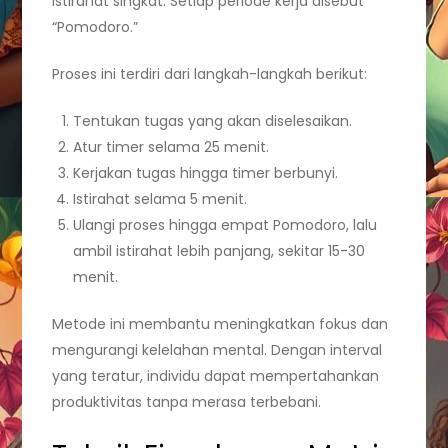
istirahat singkat. Setiap periode kerja disebut
“Pomodoro.”
Proses ini terdiri dari langkah-langkah berikut:
Tentukan tugas yang akan diselesaikan.
Atur timer selama 25 menit.
Kerjakan tugas hingga timer berbunyi.
Istirahat selama 5 menit.
Ulangi proses hingga empat Pomodoro, lalu
ambil istirahat lebih panjang, sekitar 15-30
menit.
Metode ini membantu meningkatkan fokus dan
mengurangi kelelahan mental. Dengan interval
yang teratur, individu dapat mempertahankan
produktivitas tanpa merasa terbebani.