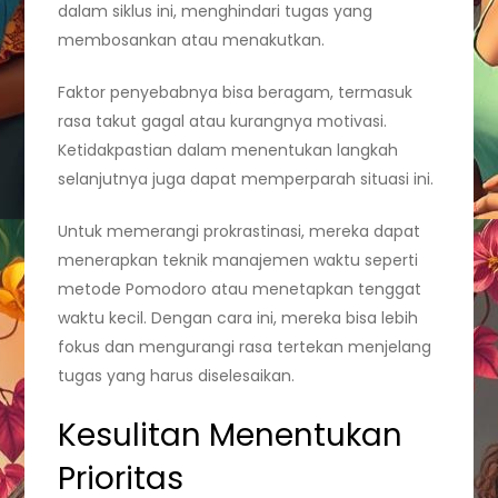
dalam siklus ini, menghindari tugas yang
membosankan atau menakutkan.
Faktor penyebabnya bisa beragam, termasuk
rasa takut gagal atau kurangnya motivasi.
Ketidakpastian dalam menentukan langkah
selanjutnya juga dapat memperparah situasi ini.
Untuk memerangi prokrastinasi, mereka dapat
menerapkan teknik manajemen waktu seperti
metode Pomodoro atau menetapkan tenggat
waktu kecil. Dengan cara ini, mereka bisa lebih
fokus dan mengurangi rasa tertekan menjelang
tugas yang harus diselesaikan.
Kesulitan Menentukan
Prioritas