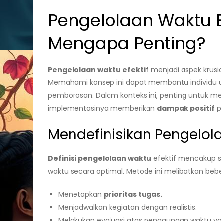
Pengelolaan Waktu Ef
Mengapa Penting?
Pengelolaan waktu efektif
menjadi aspek krusi
Memahami konsep ini dapat membantu individu 
pemborosan. Dalam konteks ini, penting untuk m
implementasinya memberikan
dampak positif
p
Mendefinisikan Pengelola
Definisi pengelolaan waktu
efektif mencakup 
waktu secara optimal. Metode ini melibatkan bebe
Menetapkan
prioritas tugas.
Menjadwalkan kegiatan dengan realistis.
Melakukan evaluasi atas penggunaan waktu yan