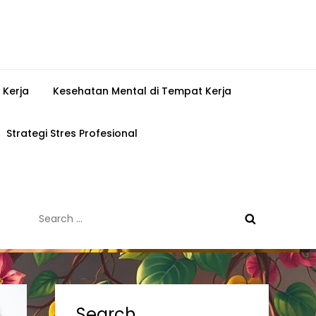
 Kerja
Kesehatan Mental di Tempat Kerja
Strategi Stres Profesional
Search
for:
Search