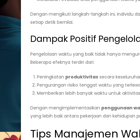
Dengan mengikuti langkah-langkah ini, individu 
setiap detik bernilai.
Dampak Positif Pengelol
Pengelolaan waktu yang baik tidak hanya mengura
Beberapa efeknya terdiri dari:
Peningkatan
produktivitas
secara keseluruha
Pengurangan risiko tenggat waktu yang terlewa
Memberikan lebih banyak waktu untuk aktivitas 
Dengan mengimplementasikan
penggunaan wa
yang lebih baik antara pekerjaan dan kehidupan pr
Tips Manajemen Wak