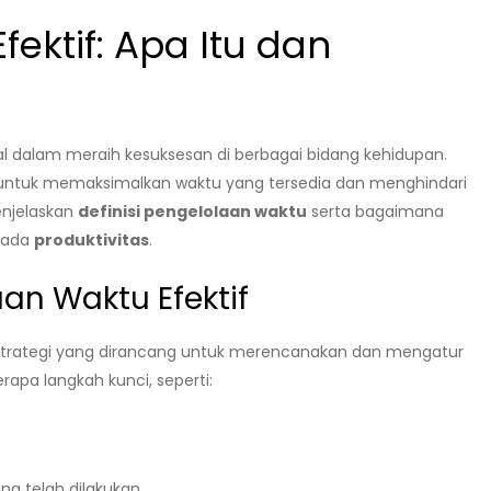
ektif: Apa Itu dan
al dalam meraih kesuksesan di berbagai bidang kehidupan.
untuk memaksimalkan waktu yang tersedia dan menghindari
enjelaskan
definisi pengelolaan waktu
serta bagaimana
ada
produktivitas
.
an Waktu Efektif
strategi yang dirancang untuk merencanakan dan mengatur
rapa langkah kunci, seperti:
g telah dilakukan.