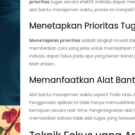
prioritas
tugas secara efektif, individu dapat m
alat bantu manajemen waktu, proses ini menjadi l
Menetapkan Prioritas Tu
Menetapkan prioritas
adalah langkah krusial d
memberikan cara yang jelas untuk memisahkan tu
individu dapat fokus pada apa yang benar-bena
lebih efisien.
Memanfaatkan Alat Ban
Alat bantu manajemen waktu seperti Trello atau 
Penggunaan aplikasi ini tidak hanya memudahk
kemajuan secara real-time. Pengintegrasian alat b
memastikan bahwa tidak ada tugas yang terlewat