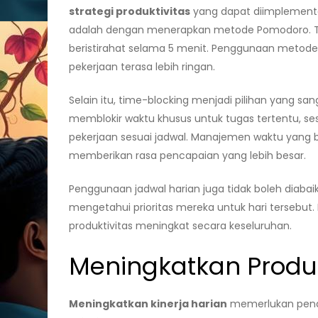
strategi produktivitas
yang dapat diimplementas
adalah dengan menerapkan metode Pomodoro. Tek
beristirahat selama 5 menit. Penggunaan met
pekerjaan terasa lebih ringan.
Selain itu, time-blocking menjadi pilihan yang s
memblokir waktu khusus untuk tugas tertentu, 
pekerjaan sesuai jadwal. Manajemen waktu yang bai
memberikan rasa pencapaian yang lebih besar.
Penggunaan jadwal harian juga tidak boleh diaba
mengetahui prioritas mereka untuk hari tersebut.
produktivitas meningkat secara keseluruhan.
Meningkatkan Produk
Meningkatkan kinerja harian
memerlukan pend