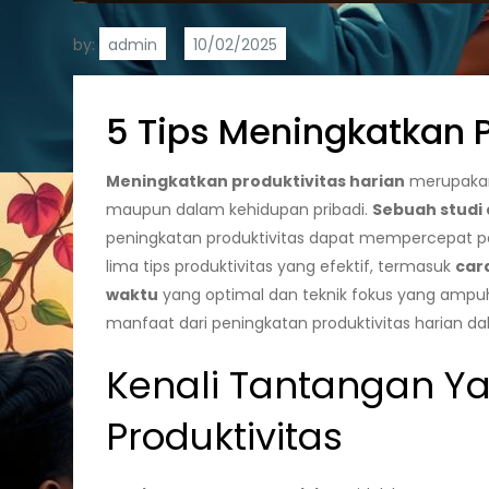
by:
admin
5 Tips Meningkatkan P
Meningkatkan produktivitas harian
merupakan 
maupun dalam kehidupan pribadi.
Sebuah studi 
peningkatan produktivitas dapat mempercepat p
lima tips produktivitas yang efektif, termasuk
car
waktu
yang optimal dan teknik fokus yang ampuh
manfaat dari peningkatan produktivitas harian dal
Kenali Tantangan 
Produktivitas