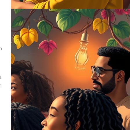
n
u
n