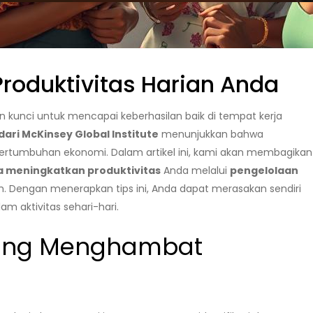
roduktivitas Harian Anda
kunci untuk mencapai keberhasilan baik di tempat kerja
dari McKinsey Global Institute
menunjukkan bahwa
ertumbuhan ekonomi. Dalam artikel ini, kami akan membagikan
a meningkatkan produktivitas
Anda melalui
pengelolaan
. Dengan menerapkan tips ini, Anda dapat merasakan sendiri
am aktivitas sehari-hari.
Yang Menghambat