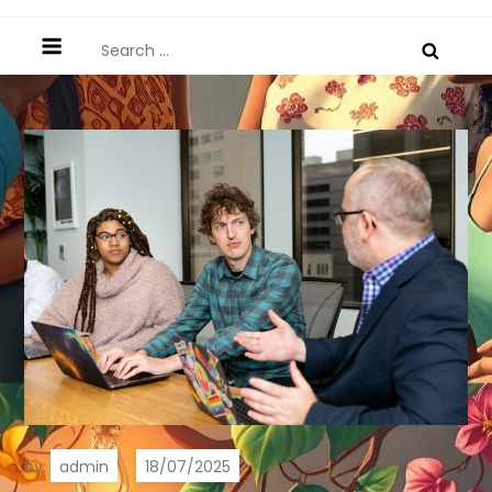
Search
for:
by:
admin