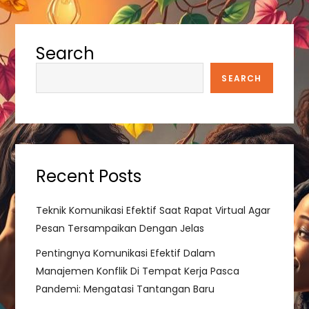
t
n
Search
a
SEARCH
v
i
Recent Posts
g
a
Teknik Komunikasi Efektif Saat Rapat Virtual Agar
Pesan Tersampaikan Dengan Jelas
t
Pentingnya Komunikasi Efektif Dalam
i
Manajemen Konflik Di Tempat Kerja Pasca
Pandemi: Mengatasi Tantangan Baru