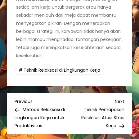
setiap jam kerja untuk bergerak atau hanya
sekadar menjauh dari meja dapat membantu
menyegarkan pikiran. Dengan menerapkan
berbagai strategi ini, karyawan tidak hanya akan
lebih mampu menghadapi tantangan pekerjaan,
tetapi juga meningkatkan kesejahteraan secara
keseluruhan.
Teknik Relaksasi di Lingkungan Kerja
P
Previous
Next
Previous
Next
Post
Post
Metode Relaksasi di
Teknik Pernapasan
o
Lingkungan Kerja untuk
Relaksasi Atasi Stres
Produktivitas
Kerja
s