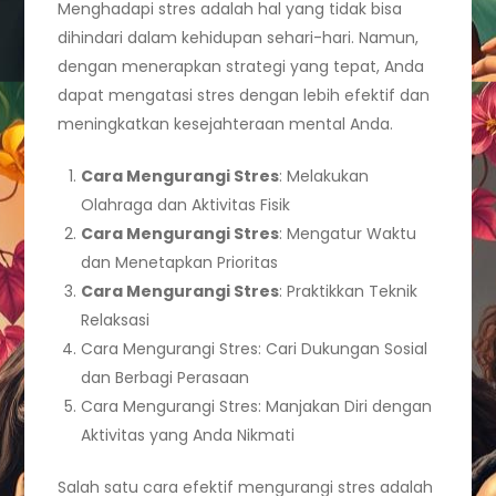
Menghadapi stres adalah hal yang tidak bisa
dihindari dalam kehidupan sehari-hari. Namun,
dengan menerapkan strategi yang tepat, Anda
dapat mengatasi stres dengan lebih efektif dan
meningkatkan kesejahteraan mental Anda.
Cara Mengurangi Stres
: Melakukan
Olahraga dan Aktivitas Fisik
Cara Mengurangi Stres
: Mengatur Waktu
dan Menetapkan Prioritas
Cara Mengurangi Stres
: Praktikkan Teknik
Relaksasi
Cara Mengurangi Stres: Cari Dukungan Sosial
dan Berbagi Perasaan
Cara Mengurangi Stres: Manjakan Diri dengan
Aktivitas yang Anda Nikmati
Salah satu cara efektif mengurangi stres adalah