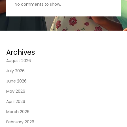
No comments to show.
Archives
August 2026
July 2026
June 2026
May 2026
April 2026
March 2026
February 2026