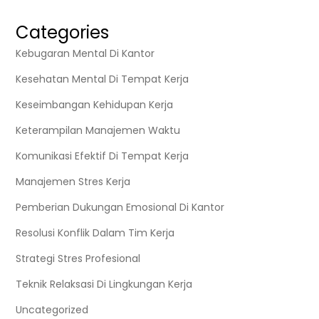
Categories
Kebugaran Mental Di Kantor
Kesehatan Mental Di Tempat Kerja
Keseimbangan Kehidupan Kerja
Keterampilan Manajemen Waktu
Komunikasi Efektif Di Tempat Kerja
Manajemen Stres Kerja
Pemberian Dukungan Emosional Di Kantor
Resolusi Konflik Dalam Tim Kerja
Strategi Stres Profesional
Teknik Relaksasi Di Lingkungan Kerja
Uncategorized