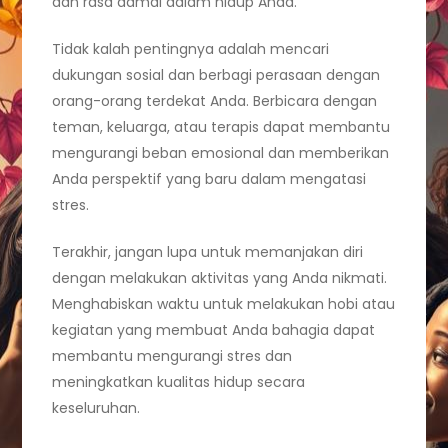
dan rasa damai dalam hidup Anda.
Tidak kalah pentingnya adalah mencari
dukungan sosial dan berbagi perasaan dengan
orang-orang terdekat Anda. Berbicara dengan
teman, keluarga, atau terapis dapat membantu
mengurangi beban emosional dan memberikan
Anda perspektif yang baru dalam mengatasi
stres.
Terakhir, jangan lupa untuk memanjakan diri
dengan melakukan aktivitas yang Anda nikmati.
Menghabiskan waktu untuk melakukan hobi atau
kegiatan yang membuat Anda bahagia dapat
membantu mengurangi stres dan
meningkatkan kualitas hidup secara
keseluruhan.