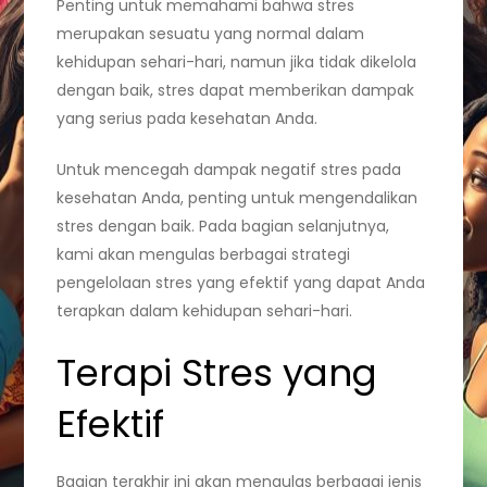
Penting untuk memahami bahwa stres
merupakan sesuatu yang normal dalam
kehidupan sehari-hari, namun jika tidak dikelola
dengan baik, stres dapat memberikan dampak
yang serius pada kesehatan Anda.
Untuk mencegah dampak negatif stres pada
kesehatan Anda, penting untuk mengendalikan
stres dengan baik. Pada bagian selanjutnya,
kami akan mengulas berbagai strategi
pengelolaan stres yang efektif yang dapat Anda
terapkan dalam kehidupan sehari-hari.
Terapi Stres yang
Efektif
Bagian terakhir ini akan mengulas berbagai jenis