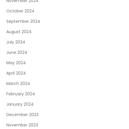
November 2024
October 2024
September 2024
August 2024
July 2024
June 2024
May 2024
April 2024
March 2024
February 2024
January 2024
December 2023
November 2023