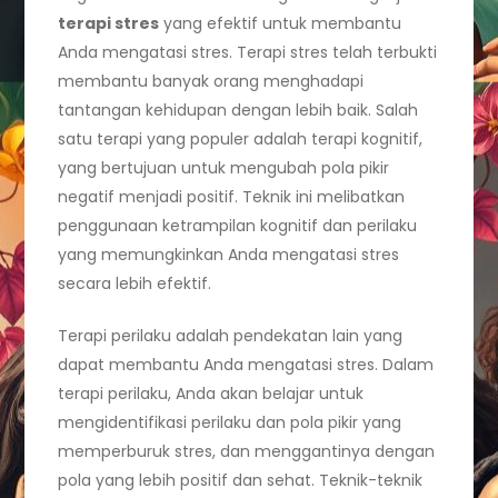
terapi stres
yang efektif untuk membantu
Anda mengatasi stres. Terapi stres telah terbukti
membantu banyak orang menghadapi
tantangan kehidupan dengan lebih baik. Salah
satu terapi yang populer adalah terapi kognitif,
yang bertujuan untuk mengubah pola pikir
negatif menjadi positif. Teknik ini melibatkan
penggunaan ketrampilan kognitif dan perilaku
yang memungkinkan Anda mengatasi stres
secara lebih efektif.
Terapi perilaku adalah pendekatan lain yang
dapat membantu Anda mengatasi stres. Dalam
terapi perilaku, Anda akan belajar untuk
mengidentifikasi perilaku dan pola pikir yang
memperburuk stres, dan menggantinya dengan
pola yang lebih positif dan sehat. Teknik-teknik