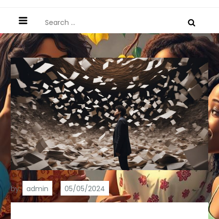
Search
for:
by:
admin