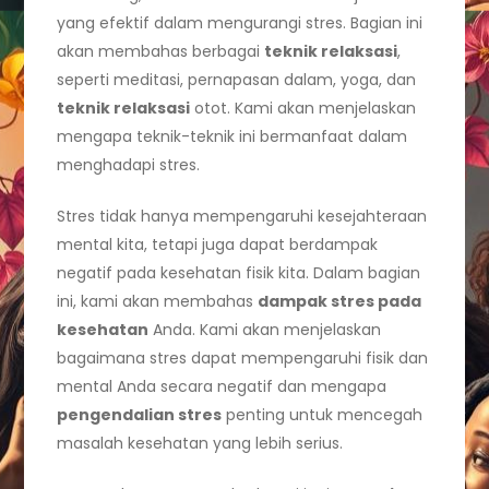
yang efektif dalam mengurangi stres. Bagian ini
akan membahas berbagai
teknik relaksasi
,
seperti meditasi, pernapasan dalam, yoga, dan
teknik relaksasi
otot. Kami akan menjelaskan
mengapa teknik-teknik ini bermanfaat dalam
menghadapi stres.
Stres tidak hanya mempengaruhi kesejahteraan
mental kita, tetapi juga dapat berdampak
negatif pada kesehatan fisik kita. Dalam bagian
ini, kami akan membahas
dampak stres pada
kesehatan
Anda. Kami akan menjelaskan
bagaimana stres dapat mempengaruhi fisik dan
mental Anda secara negatif dan mengapa
pengendalian stres
penting untuk mencegah
masalah kesehatan yang lebih serius.