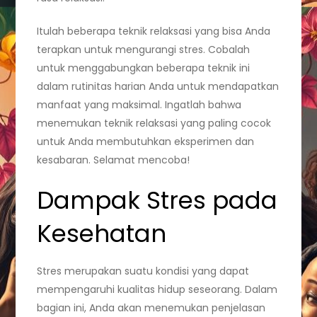
Itulah beberapa teknik relaksasi yang bisa Anda
terapkan untuk mengurangi stres. Cobalah
untuk menggabungkan beberapa teknik ini
dalam rutinitas harian Anda untuk mendapatkan
manfaat yang maksimal. Ingatlah bahwa
menemukan teknik relaksasi yang paling cocok
untuk Anda membutuhkan eksperimen dan
kesabaran. Selamat mencoba!
Dampak Stres pada
Kesehatan
Stres merupakan suatu kondisi yang dapat
mempengaruhi kualitas hidup seseorang. Dalam
bagian ini, Anda akan menemukan penjelasan