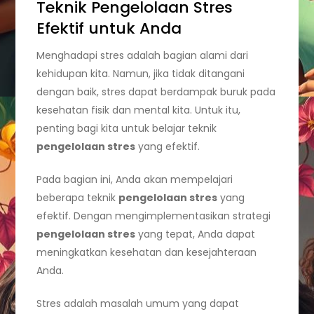
Teknik Pengelolaan Stres
Efektif untuk Anda
Menghadapi stres adalah bagian alami dari
kehidupan kita. Namun, jika tidak ditangani
dengan baik, stres dapat berdampak buruk pada
kesehatan fisik dan mental kita. Untuk itu,
penting bagi kita untuk belajar teknik
pengelolaan stres
yang efektif.
Pada bagian ini, Anda akan mempelajari
beberapa teknik
pengelolaan stres
yang
efektif. Dengan mengimplementasikan strategi
pengelolaan stres
yang tepat, Anda dapat
meningkatkan kesehatan dan kesejahteraan
Anda.
Stres adalah masalah umum yang dapat