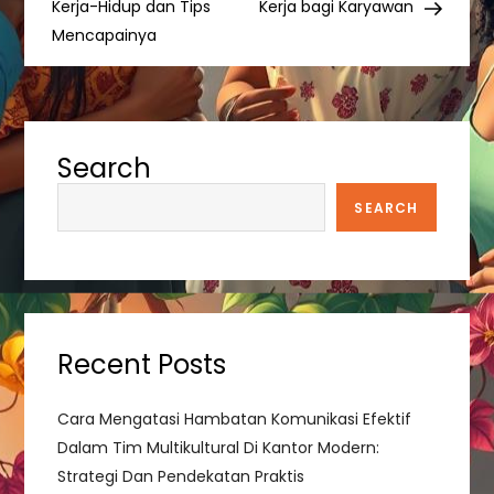
o
Kerja-Hidup dan Tips
Kerja bagi Karyawan
Mencapainya
s
t
n
Search
a
SEARCH
v
i
Recent Posts
g
a
Cara Mengatasi Hambatan Komunikasi Efektif
Dalam Tim Multikultural Di Kantor Modern:
t
Strategi Dan Pendekatan Praktis