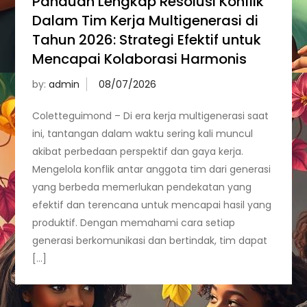
Panduan Lengkap Resolusi Konflik
Dalam Tim Kerja Multigenerasi di
Tahun 2026: Strategi Efektif untuk
Mencapai Kolaborasi Harmonis
by:
admin
Coletteguimond – Di era kerja multigenerasi saat
ini, tantangan dalam waktu sering kali muncul
akibat perbedaan perspektif dan gaya kerja.
Mengelola konflik antar anggota tim dari generasi
yang berbeda memerlukan pendekatan yang
efektif dan terencana untuk mencapai hasil yang
produktif. Dengan memahami cara setiap
generasi berkomunikasi dan bertindak, tim dapat
[…]