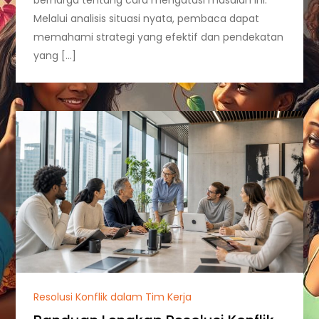
Melalui analisis situasi nyata, pembaca dapat
memahami strategi yang efektif dan pendekatan
yang […]
Resolusi Konflik dalam Tim Kerja