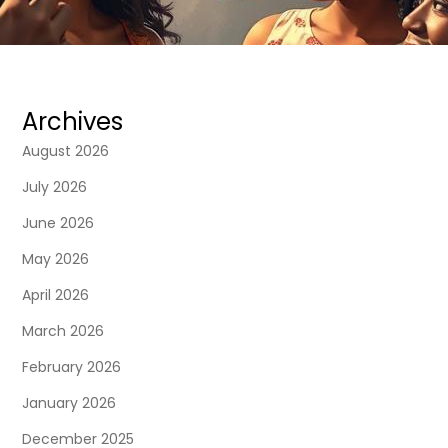
s
t
s
Archives
p
August 2026
a
July 2026
June 2026
g
May 2026
i
April 2026
n
March 2026
February 2026
a
January 2026
t
December 2025