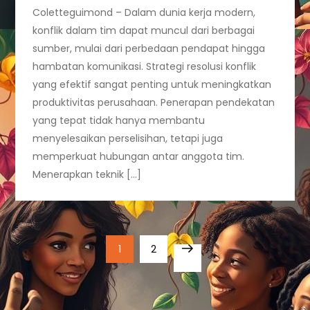
Coletteguimond – Dalam dunia kerja modern,
konflik dalam tim dapat muncul dari berbagai
sumber, mulai dari perbedaan pendapat hingga
hambatan komunikasi. Strategi resolusi konflik
yang efektif sangat penting untuk meningkatkan
produktivitas perusahaan. Penerapan pendekatan
yang tepat tidak hanya membantu
menyelesaikan perselisihan, tetapi juga
memperkuat hubungan antar anggota tim.
Menerapkan teknik […]
P
Page
Page
1
2
Next
o
page