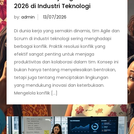
2026 di Industri Teknologi
by:
admin
Di dunia kerja yang semakin dinamis, tim Agile dan
Scrum di industri teknologi sering menghadapi
berbagai konflik. Praktik resolusi konflik yang
efektif sangat penting untuk menjaga
produktivitas dan kolaborasi dalam tim. Konsep ini
bukan hanya tentang menyelesaikan bentrokan,
tetapi juga tentang menciptakan lingkungan
yang mendukung inovasi dan keterbukaan.
Mengelola konflik […]