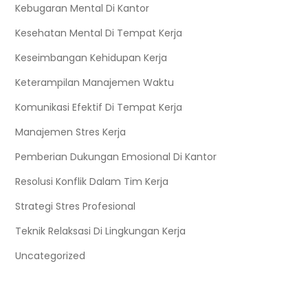
Kebugaran Mental Di Kantor
Kesehatan Mental Di Tempat Kerja
Keseimbangan Kehidupan Kerja
Keterampilan Manajemen Waktu
Komunikasi Efektif Di Tempat Kerja
Manajemen Stres Kerja
Pemberian Dukungan Emosional Di Kantor
Resolusi Konflik Dalam Tim Kerja
Strategi Stres Profesional
Teknik Relaksasi Di Lingkungan Kerja
Uncategorized