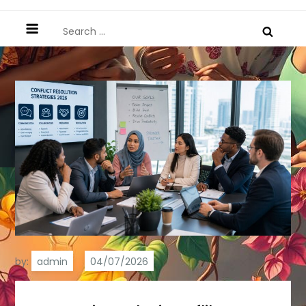
Search
for:
by:
admin