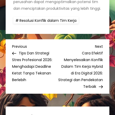
perusahan dapat mengoptimalkan potensi tim
dan menciptakan produktivitas yang lebih tinggi.
Resolusi Konflik dalam Tim Kerja
P
Previous
Next
Previous
Next
Post
Post
Tips Dan Strategi
Cara Efektif
o
Stres Profesional 2026:
Menyelesaikan Konflik
Menghadapi Deadline
Dalam Tim Kerja Hybrid
s
Ketat Tanpa Tekanan
di Era Digital 2026:
Berlebih
Strategi dan Pendekatan
t
Terbaik
n
a