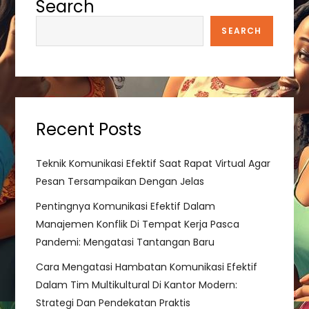
Search
v
SEARCH
i
g
a
Recent Posts
t
Teknik Komunikasi Efektif Saat Rapat Virtual Agar
i
Pesan Tersampaikan Dengan Jelas
o
Pentingnya Komunikasi Efektif Dalam
Manajemen Konflik Di Tempat Kerja Pasca
n
Pandemi: Mengatasi Tantangan Baru
Cara Mengatasi Hambatan Komunikasi Efektif
Dalam Tim Multikultural Di Kantor Modern:
Strategi Dan Pendekatan Praktis