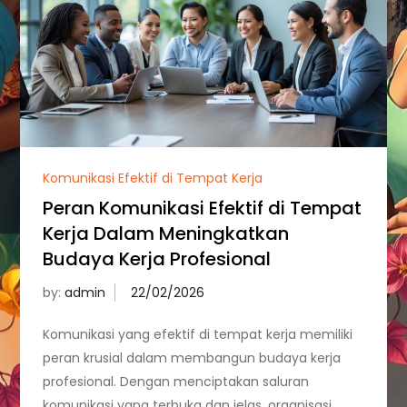
Komunikasi Efektif di Tempat Kerja
Peran Komunikasi Efektif di Tempat
Kerja Dalam Meningkatkan
Budaya Kerja Profesional
by:
admin
Komunikasi yang efektif di tempat kerja memiliki
peran krusial dalam membangun budaya kerja
profesional. Dengan menciptakan saluran
komunikasi yang terbuka dan jelas, organisasi