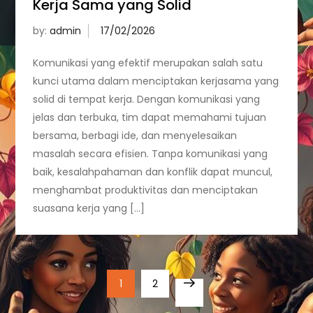
Kerja Sama yang Solid
by:
admin
Komunikasi yang efektif merupakan salah satu
kunci utama dalam menciptakan kerjasama yang
solid di tempat kerja. Dengan komunikasi yang
jelas dan terbuka, tim dapat memahami tujuan
bersama, berbagi ide, dan menyelesaikan
masalah secara efisien. Tanpa komunikasi yang
baik, kesalahpahaman dan konflik dapat muncul,
menghambat produktivitas dan menciptakan
suasana kerja yang […]
P
Page
Page
1
2
Next