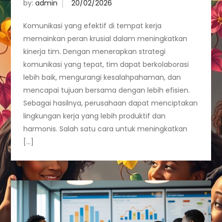
by:
admin
Komunikasi yang efektif di tempat kerja
memainkan peran krusial dalam meningkatkan
kinerja tim. Dengan menerapkan strategi
komunikasi yang tepat, tim dapat berkolaborasi
lebih baik, mengurangi kesalahpahaman, dan
mencapai tujuan bersama dengan lebih efisien.
Sebagai hasilnya, perusahaan dapat menciptakan
lingkungan kerja yang lebih produktif dan
harmonis. Salah satu cara untuk meningkatkan
[…]