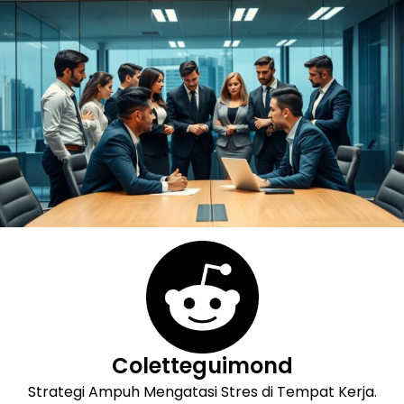
Skip
to
content
Coletteguimond
Strategi Ampuh Mengatasi Stres di Tempat Kerja.