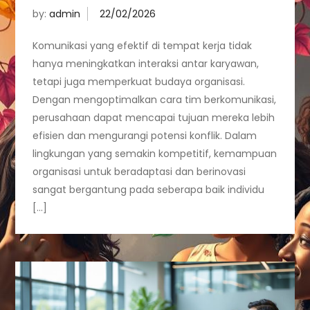
by:
admin
Komunikasi yang efektif di tempat kerja tidak
hanya meningkatkan interaksi antar karyawan,
tetapi juga memperkuat budaya organisasi.
Dengan mengoptimalkan cara tim berkomunikasi,
perusahaan dapat mencapai tujuan mereka lebih
efisien dan mengurangi potensi konflik. Dalam
lingkungan yang semakin kompetitif, kemampuan
organisasi untuk beradaptasi dan berinovasi
sangat bergantung pada seberapa baik individu
[…]