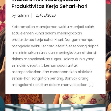
Produktivitas Kerja Sehari-hari
by:
admin
Keterampilan manajemen waktu menjadi salah
satu elemen kunci dalam meningkatkan
produktivitas kerja sehari-hari. Dengan mampu
mengelola waktu secara efektif, seseorang dapat
meminimalkan stres dan meningkatkan efisiensi
dalam menyelesaikan tugas. Dalam dunia yang
semakin cepat ini, kemampuan untuk
memprioritaskan dan merencanakan aktivitas
sehari-hari sangatlah penting. Banyak orang
mengalami kesulitan dalam menyelesaikan […]