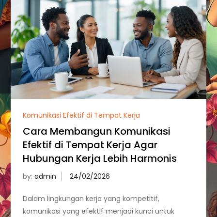
Komunikasi Efektif di Tempat Kerja
Cara Membangun Komunikasi
Efektif di Tempat Kerja Agar
Hubungan Kerja Lebih Harmonis
by:
admin
Dalam lingkungan kerja yang kompetitif,
komunikasi yang efektif menjadi kunci untuk