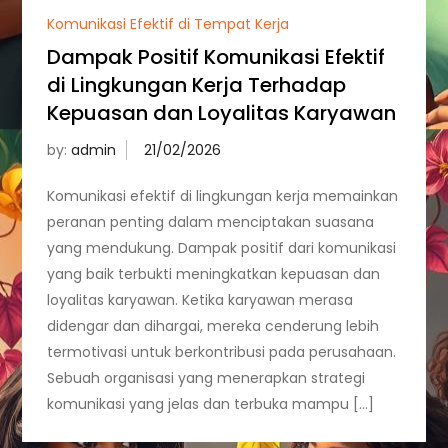
Komunikasi Efektif di Tempat Kerja
Dampak Positif Komunikasi Efektif
di Lingkungan Kerja Terhadap
Kepuasan dan Loyalitas Karyawan
by:
admin
Komunikasi efektif di lingkungan kerja memainkan
peranan penting dalam menciptakan suasana
yang mendukung. Dampak positif dari komunikasi
yang baik terbukti meningkatkan kepuasan dan
loyalitas karyawan. Ketika karyawan merasa
didengar dan dihargai, mereka cenderung lebih
termotivasi untuk berkontribusi pada perusahaan.
Sebuah organisasi yang menerapkan strategi
komunikasi yang jelas dan terbuka mampu […]