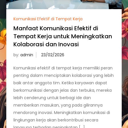
Komunikasi Efektif di Tempat Kerja
Manfaat Komunikasi Efektif di
Tempat Kerja untuk Meningkatkan
Kolaborasi dan Inovasi
by:
admin
Komunikasi efektif di tempat kerja memiliki peran
penting dalam menciptakan kolaborasi yang lebih
baik antar anggota tim. Ketika karyawan dapat
berkomunikasi dengan jelas dan terbuka, mereka
lebih cenderung untuk berbagi ide dan
memberikan masukan, yang pada gilirannya
mendorong inovasi. Meningkatkan komunikasi di
lingkungan kerja akan berkontribusi secara
langsung terhadap peningkatan […]