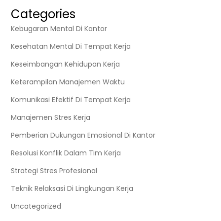
Categories
Kebugaran Mental Di Kantor
Kesehatan Mental Di Tempat Kerja
Keseimbangan Kehidupan Kerja
Keterampilan Manajemen Waktu
Komunikasi Efektif Di Tempat Kerja
Manajemen Stres Kerja
Pemberian Dukungan Emosional Di Kantor
Resolusi Konflik Dalam Tim Kerja
Strategi Stres Profesional
Teknik Relaksasi Di Lingkungan Kerja
Uncategorized