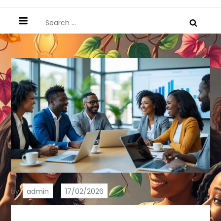
Search
for:
by:
admin