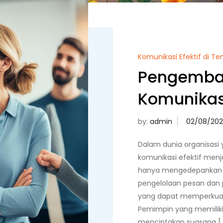
Komunikasi Efektif di T
Pengemba
Komunikasi
by:
admin
Dalam dunia organisas
komunikasi efektif menja
hanya mengedepankan 
pengelolaan pesan dan p
yang dapat memperkuat
Pemimpin yang memilik
menciptakan suasana [