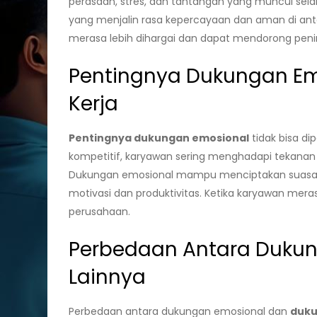
perasaan, stres, dan tantangan yang muncul sel
yang menjalin rasa kepercayaan dan aman di ant
merasa lebih dihargai dan dapat mendorong peni
Pentingnya Dukungan Em
Kerja
Pentingnya dukungan emosional
tidak bisa di
kompetitif, karyawan sering menghadapi tekan
Dukungan emosional mampu menciptakan suasana 
motivasi dan produktivitas. Ketika karyawan mera
perusahaan.
Perbedaan Antara Duku
Lainnya
Perbedaan antara dukungan emosional dan
duku