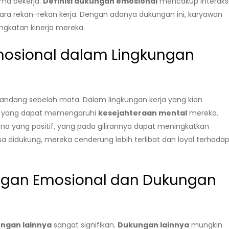
ama bekerja.
Definisi dukungan emosional
mencakup interaks
ara rekan-rekan kerja. Dengan adanya dukungan ini, karyawan
ngkatan kinerja mereka.
osional dalam Lingkungan
pandang sebelah mata. Dalam lingkungan kerja yang kian
an yang dapat memengaruhi
kesejahteraan mental
mereka.
yang positif, yang pada gilirannya dapat meningkatkan
sa didukung, mereka cenderung lebih terlibat dan loyal terhada
ngan Emosional dan Dukungan
ngan lainnya
sangat signifikan.
Dukungan lainnya
mungkin