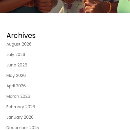
Archives
August 2026
July 2026
June 2026
May 2026
April 2026
March 2026
February 2026
January 2026
December 2025