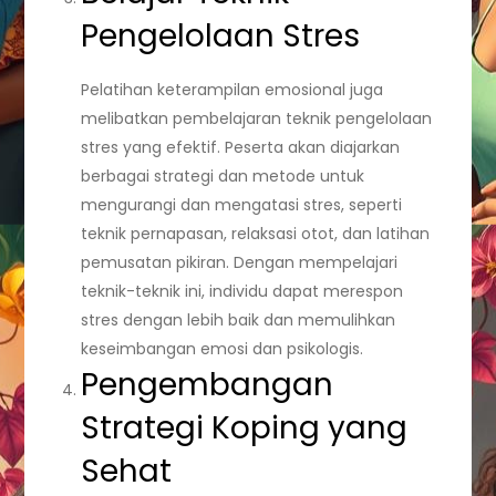
Pengelolaan Stres
Pelatihan keterampilan emosional juga
melibatkan pembelajaran teknik pengelolaan
stres yang efektif. Peserta akan diajarkan
berbagai strategi dan metode untuk
mengurangi dan mengatasi stres, seperti
teknik pernapasan, relaksasi otot, dan latihan
pemusatan pikiran. Dengan mempelajari
teknik-teknik ini, individu dapat merespon
stres dengan lebih baik dan memulihkan
keseimbangan emosi dan psikologis.
Pengembangan
Strategi Koping yang
Sehat