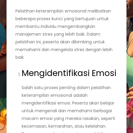
Pelatihan keterampilan emosional melibatkan
beberapa proses kunci yang bertujuan untuk
membantu individu mengembangkan
manajemen stres yang lebih baik. Dalam
pelatihan ini, peserta akan dibimbing untuk
memahami dan mengelola stres dengan lebih
baik.
Mengidentifikasi Emosi
Salah satu proses penting dalam pelatihan
keterampilan emosional adalah
mengidentifikasi emosi. Peserta akan belajar
untuk mengenali dan memahami berbagai
macam emosi yang mereka rasakan, seperti
kecemasan, kemarahan, atau kelelahan.