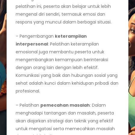
pelatihan ini, peserta akan belajar untuk lebih
mengenal diri sendiri, termasuk emosi dan
respons yang muncul dalam berbagai situasi.
– Pengembangan
keterampilan
interpersonal
: Pelatihan keterampilan
emosional juga membantu peserta untuk
mengembangkan kemampuan berinteraksi
dengan orang lain dengan lebih efektif.
Komunikasi yang baik dan hubungan sosial yang
sehat adalah kunci dalam kehidupan pribadi dan
profesional.
– Pelatihan
pemecahan masalah
: Dalam
menghadapi tantangan dan masalah, peserta
akan diajarkan strategi dan teknik yang efektif
untuk mengatasi serta memecahkan masalah