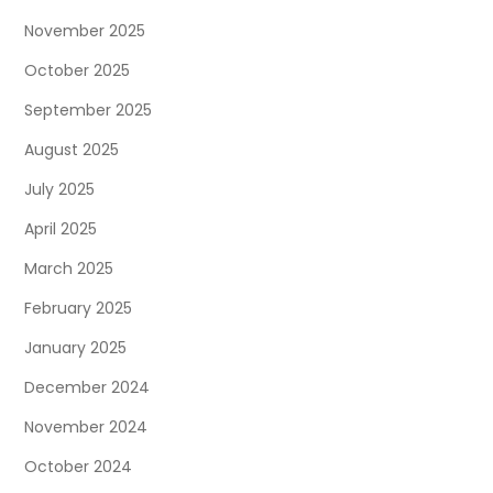
November 2025
October 2025
September 2025
August 2025
July 2025
April 2025
March 2025
February 2025
January 2025
December 2024
November 2024
October 2024