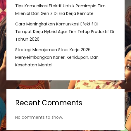
o
Tips Komunikasi Efektif Untuk Pemimpin Tim
Milenial Dan Gen Z Di Era Kerja Remote
n
Cara Meningkatkan Komunikasi Efektif Di
Tempat Kerja Hybrid Agar Tim Tetap Produktif Di
Tahun 2026
Strategi Manajemen Stres Kerja 2026:
Menyeimbangkan Karier, Kehidupan, Dan
Kesehatan Mental
Recent Comments
No comments to show.