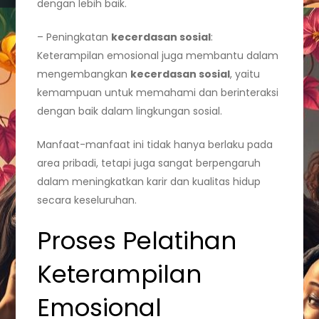
dengan lebih baik.
– Peningkatan
kecerdasan sosial
:
Keterampilan emosional juga membantu dalam
mengembangkan
kecerdasan sosial
, yaitu
kemampuan untuk memahami dan berinteraksi
dengan baik dalam lingkungan sosial.
Manfaat-manfaat ini tidak hanya berlaku pada
area pribadi, tetapi juga sangat berpengaruh
dalam meningkatkan karir dan kualitas hidup
secara keseluruhan.
Proses Pelatihan
Keterampilan
Emosional