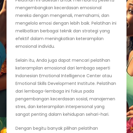
Pelatihan ini didesain untuk membantu peserta
mengembangkan kecerdasan emosional
mereka dengan mengenali, memahami, dan
mengelola emosi dengan lebih baik. Pelatihan ini
melibatkan berbagai teknik dan strategi yang
efektif dalam meningkatkan keterampilan
emosional individu.
Selain itu, Anda juga dapat mencari pelatihan
keterampilan emosional dari lembaga seperti
Indonesian Emotional Intelligence Center atau
Emotional Skills Development Institute. Pelatihan
dari lembaga-lembaga ini fokus pada
pengembangan kecerdasan sosial, manajemen
stres, dan keterampilan interpersonal yang
sangat penting dalam kehidupan sehari-hari.
Dengan begitu banyak pilihan pelatihan