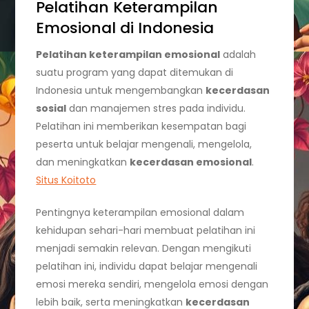
Pelatihan Keterampilan
Emosional di Indonesia
Pelatihan keterampilan emosional
adalah
suatu program yang dapat ditemukan di
Indonesia untuk mengembangkan
kecerdasan
sosial
dan manajemen stres pada individu.
Pelatihan ini memberikan kesempatan bagi
peserta untuk belajar mengenali, mengelola,
dan meningkatkan
kecerdasan emosional
.
Situs Koitoto
Pentingnya keterampilan emosional dalam
kehidupan sehari-hari membuat pelatihan ini
menjadi semakin relevan. Dengan mengikuti
pelatihan ini, individu dapat belajar mengenali
emosi mereka sendiri, mengelola emosi dengan
lebih baik, serta meningkatkan
kecerdasan