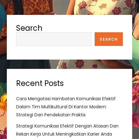
t
n
Search
a
SEARCH
v
i
Recent Posts
g
a
Cara Mengatasi Hambatan Komunikasi Efektif
Dalam Tim Multikultural Di Kantor Modern:
t
Strategi Dan Pendekatan Praktis
i
Strategi Komunikasi Efektif Dengan Atasan Dan
Rekan Kerja Untuk Meningkatkan Karier Anda