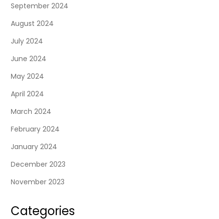
September 2024
August 2024
July 2024
June 2024
May 2024
April 2024
March 2024
February 2024
January 2024
December 2023
November 2023
Categories