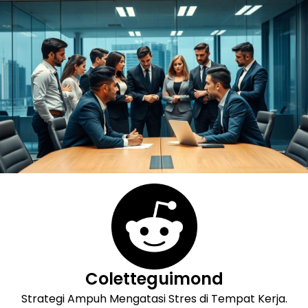
Skip
to
content
Coletteguimond
Strategi Ampuh Mengatasi Stres di Tempat Kerja.