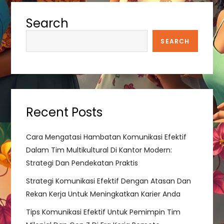
n
Search
a
SEARCH
v
i
Recent Posts
g
a
Cara Mengatasi Hambatan Komunikasi Efektif
Dalam Tim Multikultural Di Kantor Modern:
t
Strategi Dan Pendekatan Praktis
i
Strategi Komunikasi Efektif Dengan Atasan Dan
Rekan Kerja Untuk Meningkatkan Karier Anda
o
Tips Komunikasi Efektif Untuk Pemimpin Tim