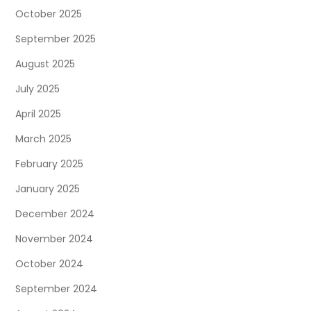
October 2025
September 2025
August 2025
July 2025
April 2025
March 2025
February 2025
January 2025
December 2024
November 2024
October 2024
September 2024