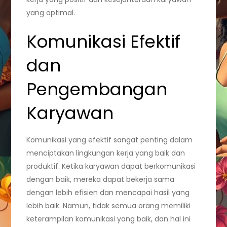
yang optimal.
Komunikasi Efektif
dan
Pengembangan
Karyawan
Komunikasi yang efektif sangat penting dalam
menciptakan lingkungan kerja yang baik dan
produktif. Ketika karyawan dapat berkomunikasi
dengan baik, mereka dapat bekerja sama
dengan lebih efisien dan mencapai hasil yang
lebih baik. Namun, tidak semua orang memiliki
keterampilan komunikasi yang baik, dan hal ini