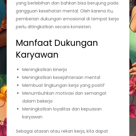
yang berlebihan dan bahkan bisa berujung pada
gangguan kesehatan mental. Oleh karena itu,
pemberian dukungan emosional di tempat kerja
perlu ditingkatkan secara konsisten.
Manfaat Dukungan
Karyawan
Meningkatkan kinerja
Meningkatkan kesejahteraan mental
Membuat lingkungan kerja yang positif
Menumbuhkan motivasi dan semangat
dalam bekerja
Meningkatkan loyalitas dan kepuasan
karyawan
Sebagai atasan atau rekan kerja, kita dapat