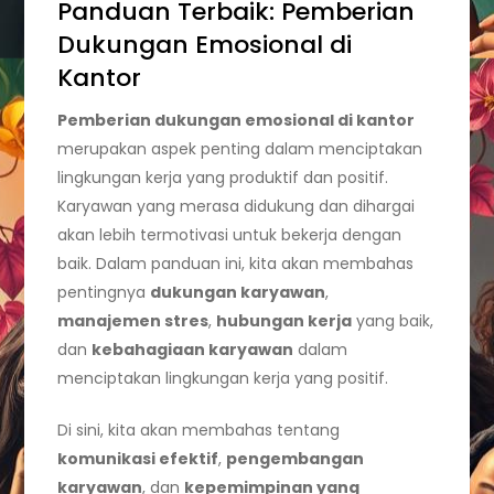
Panduan Terbaik: Pemberian
Dukungan Emosional di
Kantor
Pemberian dukungan emosional di kantor
merupakan aspek penting dalam menciptakan
lingkungan kerja yang produktif dan positif.
Karyawan yang merasa didukung dan dihargai
akan lebih termotivasi untuk bekerja dengan
baik. Dalam panduan ini, kita akan membahas
pentingnya
dukungan karyawan
,
manajemen stres
,
hubungan kerja
yang baik,
dan
kebahagiaan karyawan
dalam
menciptakan lingkungan kerja yang positif.
Di sini, kita akan membahas tentang
komunikasi efektif
,
pengembangan
karyawan
, dan
kepemimpinan yang