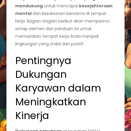
mendukung
untuk mencapai
kesejahteraan
mental
dan kesuksesan bersama di tempat
kerja. Bagian-bagian berikut akan memperinci
setiap elemen dari panduan ini untuk
memastikan tempat kerja Anda menjadi
lingkungan yang stabil dan positif.
Pentingnya
Dukungan
Karyawan dalam
Meningkatkan
Kinerja