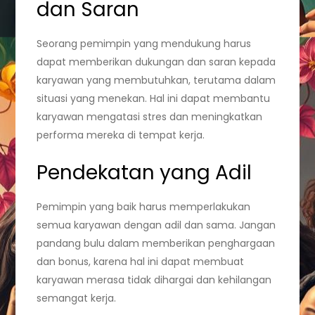
dan Saran
Seorang pemimpin yang mendukung harus
dapat memberikan dukungan dan saran kepada
karyawan yang membutuhkan, terutama dalam
situasi yang menekan. Hal ini dapat membantu
karyawan mengatasi stres dan meningkatkan
performa mereka di tempat kerja.
Pendekatan yang Adil
Pemimpin yang baik harus memperlakukan
semua karyawan dengan adil dan sama. Jangan
pandang bulu dalam memberikan penghargaan
dan bonus, karena hal ini dapat membuat
karyawan merasa tidak dihargai dan kehilangan
semangat kerja.