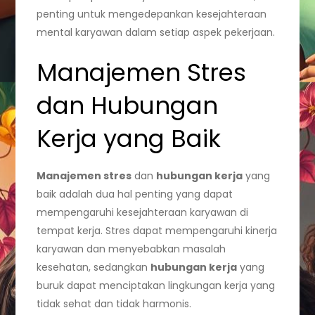
penting untuk mengedepankan kesejahteraan
mental karyawan dalam setiap aspek pekerjaan.
Manajemen Stres
dan Hubungan
Kerja yang Baik
Manajemen stres
dan
hubungan kerja
yang
baik adalah dua hal penting yang dapat
mempengaruhi kesejahteraan karyawan di
tempat kerja. Stres dapat mempengaruhi kinerja
karyawan dan menyebabkan masalah
kesehatan, sedangkan
hubungan kerja
yang
buruk dapat menciptakan lingkungan kerja yang
tidak sehat dan tidak harmonis.