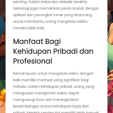
penting. Dalam beberapa dekade terakhir,
teknologi juga memainkan peran krusial, dengan
aplikasi dan perangkat lunak yang dirancang
untuk membantu orang mengelola waktu
mereka lebih baik.
Manfaat Bagi
Kehidupan Pribadi dan
Profesional
Kemampuan untuk mengelola waktu dengan
baik memiliki manfaat yang signifikan bagi
individu. Dalam kehidupan pribadi, orang yang
menguasai manajemen waktu dapat
mengurangi stres dan meningkatkan
keseimbangan antara kehidupan kerja dan
pribadi. Mereka cenderung memiliki lebih banyak