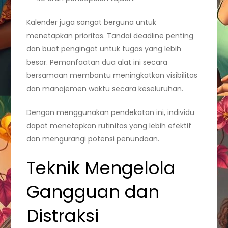
Kalender juga sangat berguna untuk
menetapkan prioritas. Tandai deadline penting
dan buat pengingat untuk tugas yang lebih
besar. Pemanfaatan dua alat ini secara
bersamaan membantu meningkatkan visibilitas
dan manajemen waktu secara keseluruhan.
Dengan menggunakan pendekatan ini, individu
dapat menetapkan rutinitas yang lebih efektif
dan mengurangi potensi penundaan.
Teknik Mengelola
Gangguan dan
Distraksi