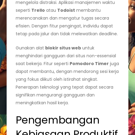
mengelola distraksi. Aplikasi manajemen waktu
seperti
Trello
atau
Todoist
membantu
merencanakan dan mengatur tugas secara
efisien. Dengan fitur pengingat, individu dapat
tetap pada jalur dan tidak melewatkan deadline.
Gunakan alat
blokir situs web
untuk
menghindari gangguan dari situs non-essensial
saat bekerja. Fitur seperti
Pomodoro Timer
juga
dapat membantu, dengan mendorong sesi kerja
yang fokus diikuti oleh istirahat singkat.
Penerapan teknologi yang tepat dapat secara
signifikan mengurangi gangguan dan
meningkatkan hasil kerja.
Pengembangan
Kebiasaan Produktif