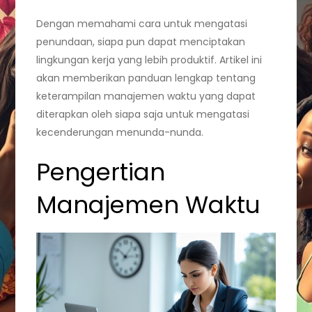
Dengan memahami cara untuk mengatasi
penundaan, siapa pun dapat menciptakan
lingkungan kerja yang lebih produktif. Artikel ini
akan memberikan panduan lengkap tentang
keterampilan manajemen waktu yang dapat
diterapkan oleh siapa saja untuk mengatasi
kecenderungan menunda-nunda.
Pengertian
Manajemen Waktu