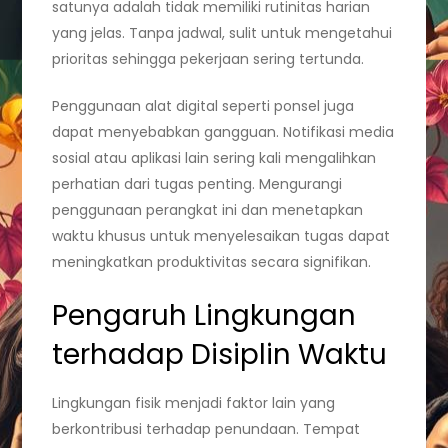
satunya adalah tidak memiliki rutinitas harian
yang jelas. Tanpa jadwal, sulit untuk mengetahui
prioritas sehingga pekerjaan sering tertunda.
Penggunaan alat digital seperti ponsel juga
dapat menyebabkan gangguan. Notifikasi media
sosial atau aplikasi lain sering kali mengalihkan
perhatian dari tugas penting. Mengurangi
penggunaan perangkat ini dan menetapkan
waktu khusus untuk menyelesaikan tugas dapat
meningkatkan produktivitas secara signifikan.
Pengaruh Lingkungan
terhadap Disiplin Waktu
Lingkungan fisik menjadi faktor lain yang
berkontribusi terhadap penundaan. Tempat