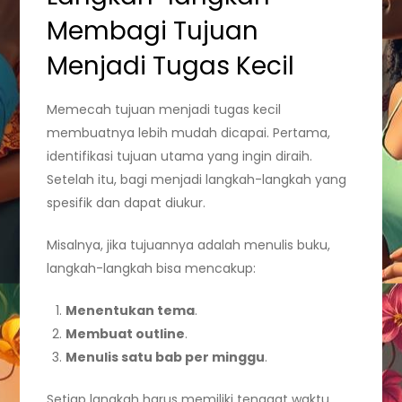
Membagi Tujuan
Menjadi Tugas Kecil
Memecah tujuan menjadi tugas kecil
membuatnya lebih mudah dicapai. Pertama,
identifikasi tujuan utama yang ingin diraih.
Setelah itu, bagi menjadi langkah-langkah yang
spesifik dan dapat diukur.
Misalnya, jika tujuannya adalah menulis buku,
langkah-langkah bisa mencakup:
Menentukan tema
.
Membuat outline
.
Menulis satu bab per minggu
.
Setiap langkah harus memiliki tenggat waktu