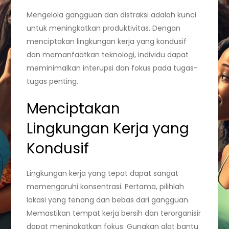
Mengelola gangguan dan distraksi adalah kunci
untuk meningkatkan produktivitas. Dengan
menciptakan lingkungan kerja yang kondusif
dan memanfaatkan teknologi, individu dapat
meminimalkan interupsi dan fokus pada tugas-
tugas penting.
Menciptakan
Lingkungan Kerja yang
Kondusif
Lingkungan kerja yang tepat dapat sangat
memengaruhi konsentrasi. Pertama, pilihlah
lokasi yang tenang dan bebas dari gangguan.
Memastikan tempat kerja bersih dan terorganisir
dapat meningkatkan fokus. Gunakan alat bantu