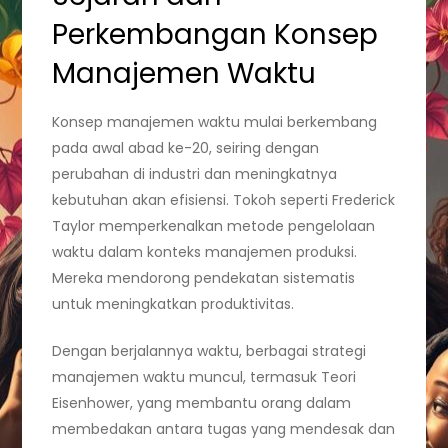
Perkembangan Konsep
Manajemen Waktu
Konsep manajemen waktu mulai berkembang
pada awal abad ke-20, seiring dengan
perubahan di industri dan meningkatnya
kebutuhan akan efisiensi. Tokoh seperti Frederick
Taylor memperkenalkan metode pengelolaan
waktu dalam konteks manajemen produksi.
Mereka mendorong pendekatan sistematis
untuk meningkatkan produktivitas.
Dengan berjalannya waktu, berbagai strategi
manajemen waktu muncul, termasuk Teori
Eisenhower, yang membantu orang dalam
membedakan antara tugas yang mendesak dan