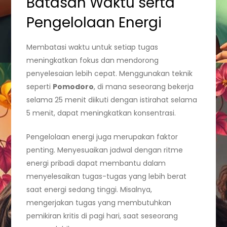
Batasan Waktu serta
Pengelolaan Energi
Membatasi waktu untuk setiap tugas
meningkatkan fokus dan mendorong
penyelesaian lebih cepat. Menggunakan teknik
seperti
Pomodoro
, di mana seseorang bekerja
selama 25 menit diikuti dengan istirahat selama
5 menit, dapat meningkatkan konsentrasi.
Pengelolaan energi juga merupakan faktor
penting. Menyesuaikan jadwal dengan ritme
energi pribadi dapat membantu dalam
menyelesaikan tugas-tugas yang lebih berat
saat energi sedang tinggi. Misalnya,
mengerjakan tugas yang membutuhkan
pemikiran kritis di pagi hari, saat seseorang