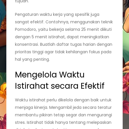
tujuan.
Pengaturan waktu kerja yang spesifik juga
sangat efektif. Contohnya, menggunakan teknik
Pomodoro, yaitu bekerja selama 25 menit diikuti
dengan 5 menit istirahat, dapat meningkatkan
konsentrasi. Buatlah daftar tugas harian dengan
prioritas tinggi agar tidak kehilangan fokus pada
hal yang penting.
Mengelola Waktu
Istirahat secara Efektif
Waktu istirahat perlu dikelola dengan baik untuk
menjaga kinerja. Mengambil jeda secara teratur
membantu pikiran tetap segar dan mengurangi
stres. Istirahat tidak hanya tentang melepaskan