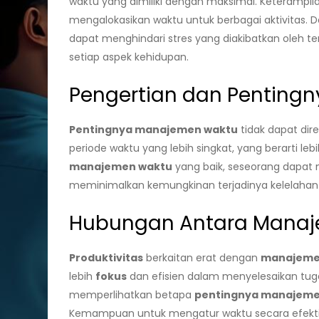
waktu yang dimiliki dengan maksimal. Keteramp
mengalokasikan waktu untuk berbagai aktivita
dapat menghindari stres yang diakibatkan oleh 
setiap aspek kehidupan.
Pengertian dan Penting
Pentingnya manajemen waktu
tidak dapat dir
periode waktu yang lebih singkat, yang berarti le
manajemen waktu
yang baik, seseorang dapat m
meminimalkan kemungkinan terjadinya kelelahan 
Hubungan Antara Manaje
Produktivitas
berkaitan erat dengan
manajeme
lebih
fokus
dan efisien dalam menyelesaikan tuga
memperlihatkan betapa
pentingnya manajeme
Kemampuan untuk mengatur waktu secara efektif 