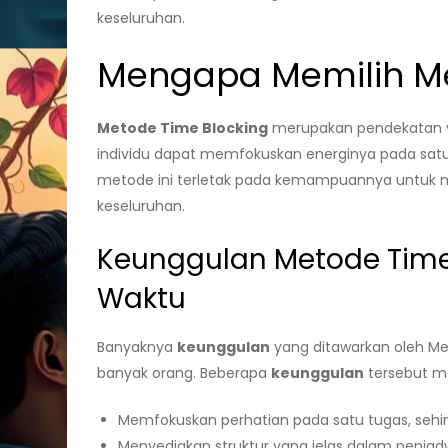
keseluruhan.
Mengapa Memilih Me
Metode Time Blocking
merupakan pendekatan ya
individu dapat memfokuskan energinya pada satu
metode ini terletak pada kemampuannya untuk me
keseluruhan.
Keunggulan Metode Tim
Waktu
Banyaknya
keunggulan
yang ditawarkan oleh Me
banyak orang. Beberapa
keunggulan
tersebut me
Memfokuskan perhatian pada satu tugas, sehi
Menyediakan struktur yang jelas dalam penjad