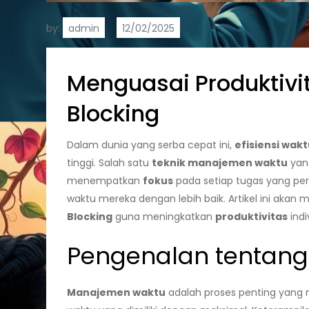
by:
admin
Menguasai Produktiv
Blocking
Dalam dunia yang serba cepat ini,
efisiensi wak
tinggi. Salah satu
teknik manajemen waktu
yang
menempatkan
fokus
pada setiap tugas yang pe
waktu mereka dengan lebih baik. Artikel ini a
Blocking
guna meningkatkan
produktivitas
indi
Pengenalan tentan
Manajemen waktu
adalah proses penting yang