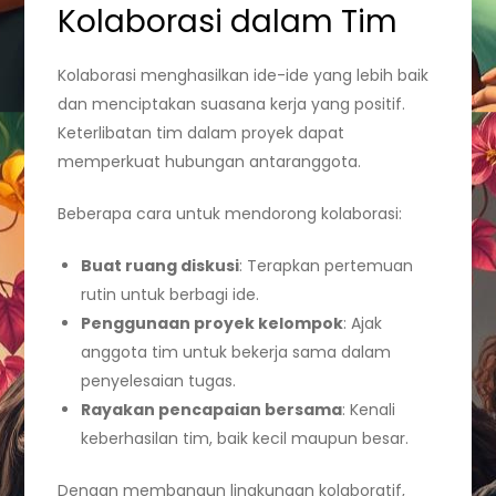
Kolaborasi dalam Tim
Kolaborasi menghasilkan ide-ide yang lebih baik
dan menciptakan suasana kerja yang positif.
Keterlibatan tim dalam proyek dapat
memperkuat hubungan antaranggota.
Beberapa cara untuk mendorong kolaborasi:
Buat ruang diskusi
: Terapkan pertemuan
rutin untuk berbagi ide.
Penggunaan proyek kelompok
: Ajak
anggota tim untuk bekerja sama dalam
penyelesaian tugas.
Rayakan pencapaian bersama
: Kenali
keberhasilan tim, baik kecil maupun besar.
Dengan membangun lingkungan kolaboratif,