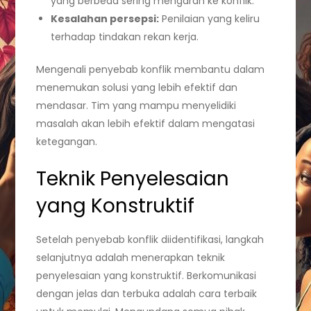
yang berbeda sering mengarah ke konflik.
Kesalahan persepsi:
Penilaian yang keliru
terhadap tindakan rekan kerja.
Mengenali penyebab konflik membantu dalam
menemukan solusi yang lebih efektif dan
mendasar. Tim yang mampu menyelidiki
masalah akan lebih efektif dalam mengatasi
ketegangan.
Teknik Penyelesaian
yang Konstruktif
Setelah penyebab konflik diidentifikasi, langkah
selanjutnya adalah menerapkan teknik
penyelesaian yang konstruktif. Berkomunikasi
dengan jelas dan terbuka adalah cara terbaik