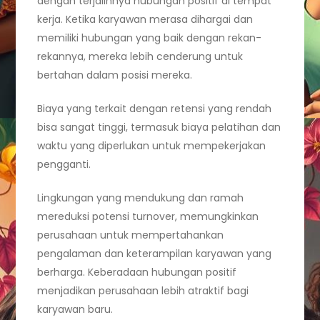
dengan terjalinnya hubungan positif di tempat
kerja. Ketika karyawan merasa dihargai dan
memiliki hubungan yang baik dengan rekan-
rekannya, mereka lebih cenderung untuk
bertahan dalam posisi mereka.
Biaya yang terkait dengan retensi yang rendah
bisa sangat tinggi, termasuk biaya pelatihan dan
waktu yang diperlukan untuk mempekerjakan
pengganti.
Lingkungan yang mendukung dan ramah
mereduksi potensi turnover, memungkinkan
perusahaan untuk mempertahankan
pengalaman dan keterampilan karyawan yang
berharga. Keberadaan hubungan positif
menjadikan perusahaan lebih atraktif bagi
karyawan baru.