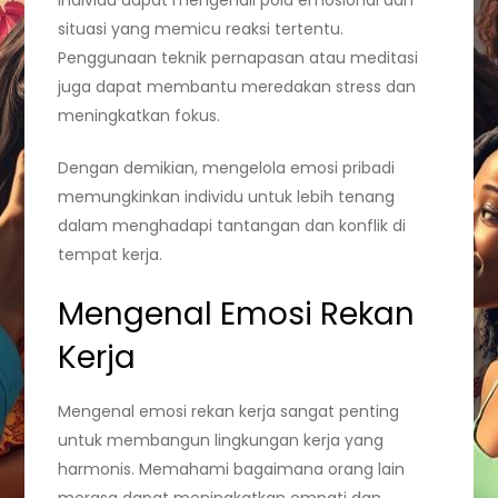
individu dapat mengenali pola emosional dan
situasi yang memicu reaksi tertentu.
Penggunaan teknik pernapasan atau meditasi
juga dapat membantu meredakan stress dan
meningkatkan fokus.
Dengan demikian, mengelola emosi pribadi
memungkinkan individu untuk lebih tenang
dalam menghadapi tantangan dan konflik di
tempat kerja.
Mengenal Emosi Rekan
Kerja
Mengenal emosi rekan kerja sangat penting
untuk membangun lingkungan kerja yang
harmonis. Memahami bagaimana orang lain