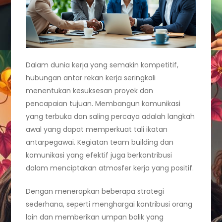
Dalam dunia kerja yang semakin kompetitif,
hubungan antar rekan kerja seringkali
menentukan kesuksesan proyek dan
pencapaian tujuan. Membangun komunikasi
yang terbuka dan saling percaya adalah langkah
awal yang dapat memperkuat tali ikatan
antarpegawai. Kegiatan team building dan
komunikasi yang efektif juga berkontribusi
dalam menciptakan atmosfer kerja yang positif.
Dengan menerapkan beberapa strategi
sederhana, seperti menghargai kontribusi orang
lain dan memberikan umpan balik yang