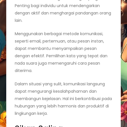
Penting bagi individu untuk mendengarkan
dengan aktif dan menghargai pandangan orang
lain.
Menggunakan berbagai metode komunikasi,
seperti email, pertemuan, atau pesan instan,
dapat membantu menyampaikan pesan
dengan efektif. Pemilihan kata yang tepat dan
nada suara juga memengaruhi cara pesan
diterima.
Dalam situasi yang sulit, komunikasi langsung
dapat mengurangi kesalahpahaman dan
membangun kejelasan. Hal ini berkontribusi pada
hubungan yang lebih harmonis dan produktif di
lingkungan kerja.