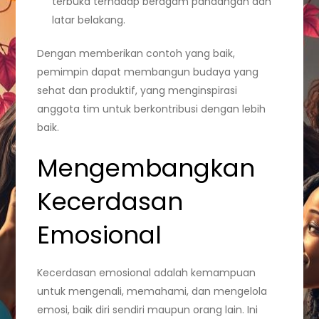
terbuka terhadap beragam pandangan dan
latar belakang.
Dengan memberikan contoh yang baik,
pemimpin dapat membangun budaya yang
sehat dan produktif, yang menginspirasi
anggota tim untuk berkontribusi dengan lebih
baik.
Mengembangkan
Kecerdasan
Emosional
Kecerdasan emosional adalah kemampuan
untuk mengenali, memahami, dan mengelola
emosi, baik diri sendiri maupun orang lain. Ini