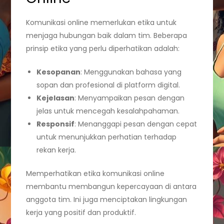
Komunikasi online memerlukan etika untuk
menjaga hubungan baik dalam tim. Beberapa
prinsip etika yang perlu diperhatikan adalah:
Kesopanan
: Menggunakan bahasa yang
sopan dan profesional di platform digital.
Kejelasan
: Menyampaikan pesan dengan
jelas untuk mencegah kesalahpahaman.
Responsif
: Menanggapi pesan dengan cepat
untuk menunjukkan perhatian terhadap
rekan kerja.
Memperhatikan etika komunikasi online
membantu membangun kepercayaan di antara
anggota tim. Ini juga menciptakan lingkungan
kerja yang positif dan produktif.