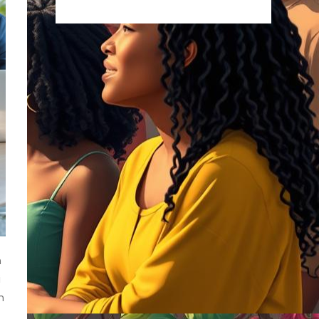
n
i
n