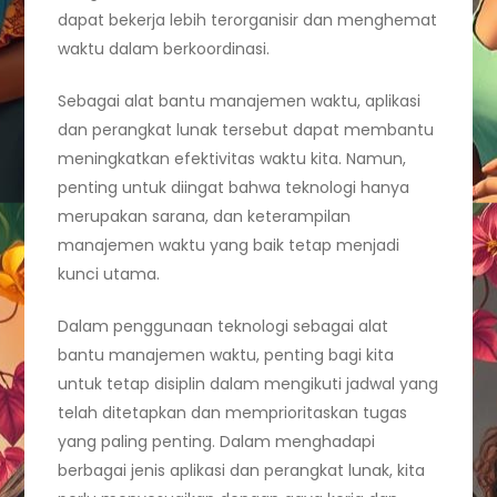
dapat bekerja lebih terorganisir dan menghemat
waktu dalam berkoordinasi.
Sebagai alat bantu manajemen waktu, aplikasi
dan perangkat lunak tersebut dapat membantu
meningkatkan efektivitas waktu kita. Namun,
penting untuk diingat bahwa teknologi hanya
merupakan sarana, dan keterampilan
manajemen waktu yang baik tetap menjadi
kunci utama.
Dalam penggunaan teknologi sebagai alat
bantu manajemen waktu, penting bagi kita
untuk tetap disiplin dalam mengikuti jadwal yang
telah ditetapkan dan memprioritaskan tugas
yang paling penting. Dalam menghadapi
berbagai jenis aplikasi dan perangkat lunak, kita