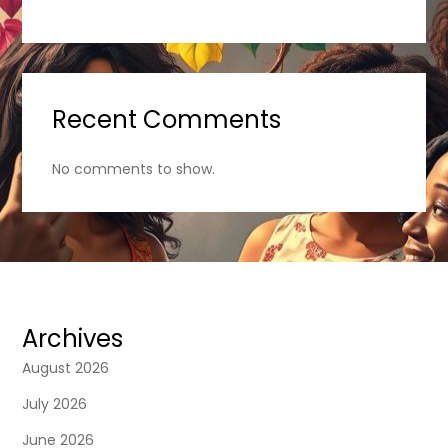
Recent Comments
No comments to show.
Archives
August 2026
July 2026
June 2026