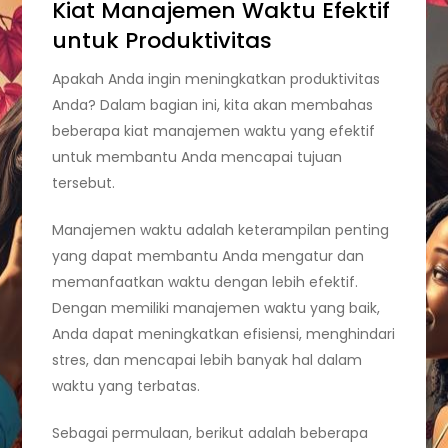
Kiat Manajemen Waktu Efektif
untuk Produktivitas
Apakah Anda ingin meningkatkan produktivitas
Anda? Dalam bagian ini, kita akan membahas
beberapa kiat manajemen waktu yang efektif
untuk membantu Anda mencapai tujuan
tersebut.
Manajemen waktu adalah keterampilan penting
yang dapat membantu Anda mengatur dan
memanfaatkan waktu dengan lebih efektif.
Dengan memiliki manajemen waktu yang baik,
Anda dapat meningkatkan efisiensi, menghindari
stres, dan mencapai lebih banyak hal dalam
waktu yang terbatas.
Sebagai permulaan, berikut adalah beberapa