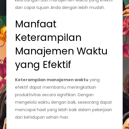
keuntungan dari manajemen waktu yang efektif
dan capai tujuan Anda dengan lebih mudah.
Manfaat
Keterampilan
Manajemen Waktu
yang Efektif
Keterampilan manajemen waktu
yang
efektif dapat membantu meningkatkan
produktivitas secara signifikan. Dengan
mengelola waktu dengan baik, seseorang dapat
mencapai hasil yang lebih baik dalam pekerjaan
dan kehidupan sehari-hari.