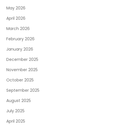
May 2026
April 2026
March 2026
February 2026
January 2026
December 2025
November 2025
October 2025
September 2025
August 2025
July 2025
April 2025