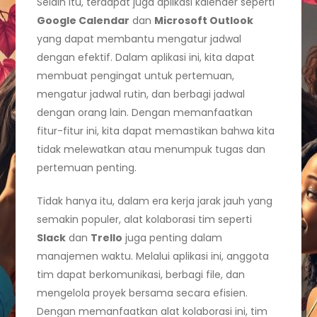
Selain itu, terdapat juga aplikasi kalender seperti
Google Calendar
dan
Microsoft Outlook
yang dapat membantu mengatur jadwal
dengan efektif. Dalam aplikasi ini, kita dapat
membuat pengingat untuk pertemuan,
mengatur jadwal rutin, dan berbagi jadwal
dengan orang lain. Dengan memanfaatkan
fitur-fitur ini, kita dapat memastikan bahwa kita
tidak melewatkan atau menumpuk tugas dan
pertemuan penting.
Tidak hanya itu, dalam era kerja jarak jauh yang
semakin populer, alat kolaborasi tim seperti
Slack
dan
Trello
juga penting dalam
manajemen waktu. Melalui aplikasi ini, anggota
tim dapat berkomunikasi, berbagi file, dan
mengelola proyek bersama secara efisien.
Dengan memanfaatkan alat kolaborasi ini, tim