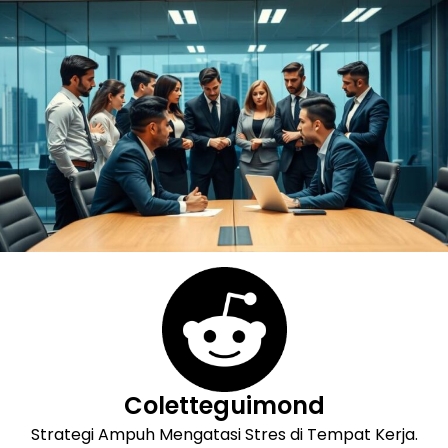
Skip
to
content
Coletteguimond
Strategi Ampuh Mengatasi Stres di Tempat Kerja.