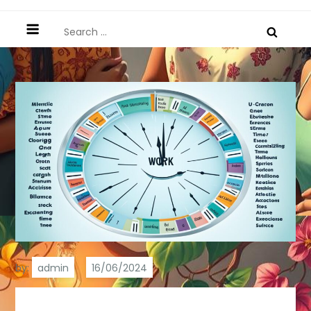
Search
for:
by:
admin