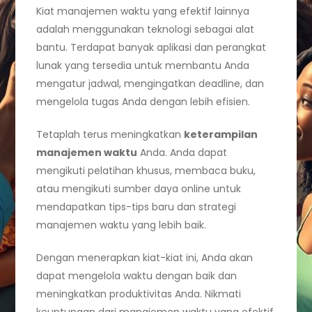
Kiat manajemen waktu yang efektif lainnya
adalah menggunakan teknologi sebagai alat
bantu. Terdapat banyak aplikasi dan perangkat
lunak yang tersedia untuk membantu Anda
mengatur jadwal, mengingatkan deadline, dan
mengelola tugas Anda dengan lebih efisien.
Tetaplah terus meningkatkan
keterampilan
manajemen waktu
Anda. Anda dapat
mengikuti pelatihan khusus, membaca buku,
atau mengikuti sumber daya online untuk
mendapatkan tips-tips baru dan strategi
manajemen waktu yang lebih baik.
Dengan menerapkan kiat-kiat ini, Anda akan
dapat mengelola waktu dengan baik dan
meningkatkan produktivitas Anda. Nikmati