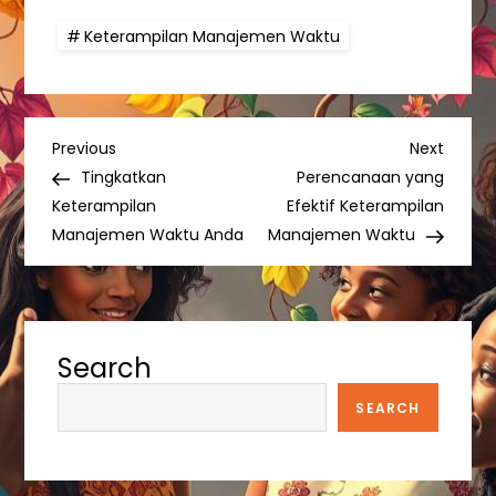
Keterampilan Manajemen Waktu
P
Previous
Next
Previous
Next
Post
Post
Tingkatkan
Perencanaan yang
o
Keterampilan
Efektif Keterampilan
Manajemen Waktu Anda
Manajemen Waktu
s
t
n
Search
a
SEARCH
v