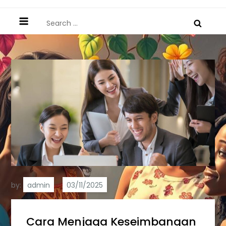
Search
for:
by:
admin
Cara Menjaga Keseimbangan