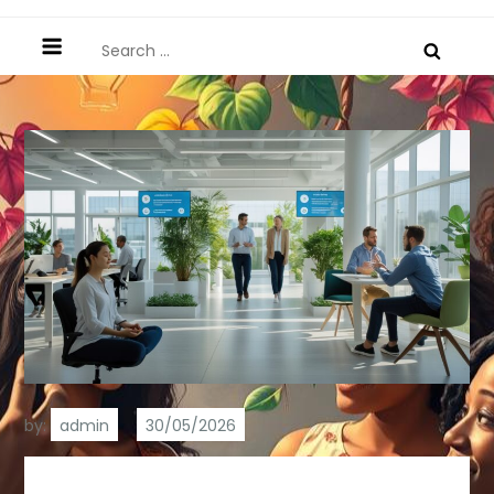
Search
for:
by:
admin