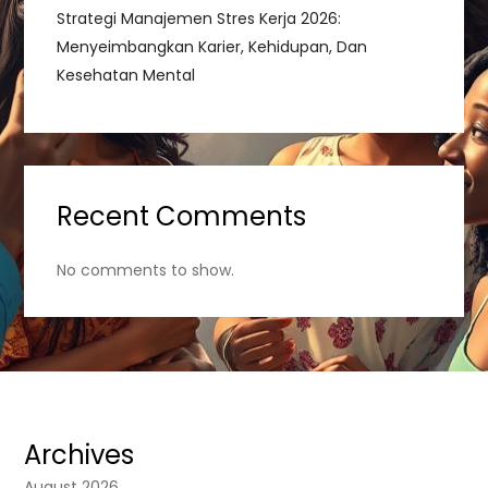
Strategi Manajemen Stres Kerja 2026:
Menyeimbangkan Karier, Kehidupan, Dan
Kesehatan Mental
Recent Comments
No comments to show.
Archives
August 2026