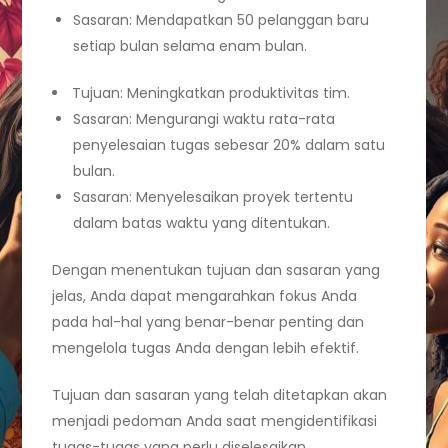
Sasaran: Mendapatkan 50 pelanggan baru
setiap bulan selama enam bulan.
Tujuan: Meningkatkan produktivitas tim.
Sasaran: Mengurangi waktu rata-rata
penyelesaian tugas sebesar 20% dalam satu
bulan.
Sasaran: Menyelesaikan proyek tertentu
dalam batas waktu yang ditentukan.
Dengan menentukan tujuan dan sasaran yang
jelas, Anda dapat mengarahkan fokus Anda
pada hal-hal yang benar-benar penting dan
mengelola tugas Anda dengan lebih efektif.
Tujuan dan sasaran yang telah ditetapkan akan
menjadi pedoman Anda saat mengidentifikasi
tugas-tugas yang perlu diselesaikan,