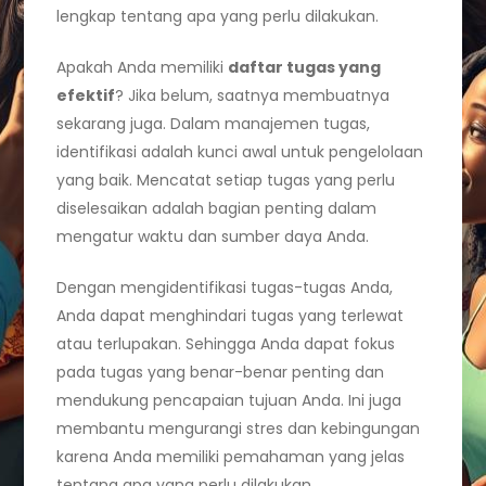
lengkap tentang apa yang perlu dilakukan.
Apakah Anda memiliki
daftar tugas yang
efektif
? Jika belum, saatnya membuatnya
sekarang juga. Dalam manajemen tugas,
identifikasi adalah kunci awal untuk pengelolaan
yang baik. Mencatat setiap tugas yang perlu
diselesaikan adalah bagian penting dalam
mengatur waktu dan sumber daya Anda.
Dengan mengidentifikasi tugas-tugas Anda,
Anda dapat menghindari tugas yang terlewat
atau terlupakan. Sehingga Anda dapat fokus
pada tugas yang benar-benar penting dan
mendukung pencapaian tujuan Anda. Ini juga
membantu mengurangi stres dan kebingungan
karena Anda memiliki pemahaman yang jelas
tentang apa yang perlu dilakukan.