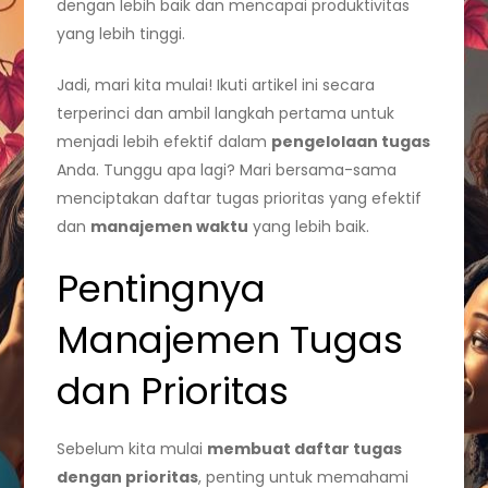
dengan lebih baik dan mencapai produktivitas
yang lebih tinggi.
Jadi, mari kita mulai! Ikuti artikel ini secara
terperinci dan ambil langkah pertama untuk
menjadi lebih efektif dalam
pengelolaan tugas
Anda. Tunggu apa lagi? Mari bersama-sama
menciptakan daftar tugas prioritas yang efektif
dan
manajemen waktu
yang lebih baik.
Pentingnya
Manajemen Tugas
dan Prioritas
Sebelum kita mulai
membuat daftar tugas
dengan prioritas
, penting untuk memahami