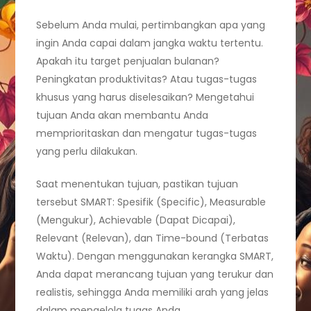
Sebelum Anda mulai, pertimbangkan apa yang
ingin Anda capai dalam jangka waktu tertentu.
Apakah itu target penjualan bulanan?
Peningkatan produktivitas? Atau tugas-tugas
khusus yang harus diselesaikan? Mengetahui
tujuan Anda akan membantu Anda
memprioritaskan dan mengatur tugas-tugas
yang perlu dilakukan.
Saat menentukan tujuan, pastikan tujuan
tersebut SMART: Spesifik (Specific), Measurable
(Mengukur), Achievable (Dapat Dicapai),
Relevant (Relevan), dan Time-bound (Terbatas
Waktu). Dengan menggunakan kerangka SMART,
Anda dapat merancang tujuan yang terukur dan
realistis, sehingga Anda memiliki arah yang jelas
dalam mengelola tugas Anda.