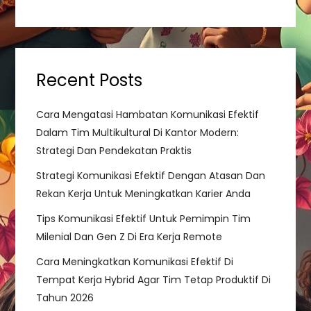
v
i
Recent Posts
g
a
Cara Mengatasi Hambatan Komunikasi Efektif
Dalam Tim Multikultural Di Kantor Modern:
t
Strategi Dan Pendekatan Praktis
i
Strategi Komunikasi Efektif Dengan Atasan Dan
Rekan Kerja Untuk Meningkatkan Karier Anda
o
Tips Komunikasi Efektif Untuk Pemimpin Tim
Milenial Dan Gen Z Di Era Kerja Remote
n
Cara Meningkatkan Komunikasi Efektif Di
Tempat Kerja Hybrid Agar Tim Tetap Produktif Di
Tahun 2026