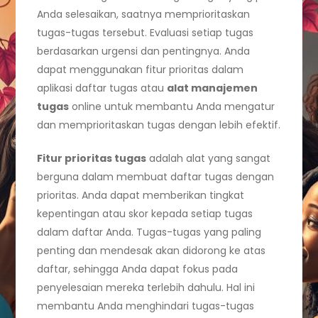
Anda selesaikan, saatnya memprioritaskan
tugas-tugas tersebut. Evaluasi setiap tugas
berdasarkan urgensi dan pentingnya. Anda
dapat menggunakan fitur prioritas dalam
aplikasi daftar tugas atau
alat manajemen
tugas
online untuk membantu Anda mengatur
dan memprioritaskan tugas dengan lebih efektif.
Fitur prioritas tugas
adalah alat yang sangat
berguna dalam membuat daftar tugas dengan
prioritas. Anda dapat memberikan tingkat
kepentingan atau skor kepada setiap tugas
dalam daftar Anda. Tugas-tugas yang paling
penting dan mendesak akan didorong ke atas
daftar, sehingga Anda dapat fokus pada
penyelesaian mereka terlebih dahulu. Hal ini
membantu Anda menghindari tugas-tugas