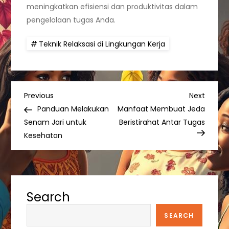
meningkatkan efisiensi dan produktivitas dalam
pengelolaan tugas Anda.
Teknik Relaksasi di Lingkungan Kerja
P
Previous
Next
Previous
Next
Post
Post
Panduan Melakukan
Manfaat Membuat Jeda
o
Senam Jari untuk
Beristirahat Antar Tugas
Kesehatan
s
t
n
Search
a
SEARCH