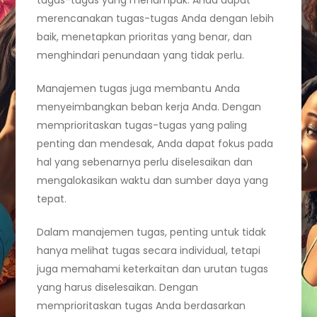
tugas-tugas yang menumpuk. Anda dapat
merencanakan tugas-tugas Anda dengan lebih
baik, menetapkan prioritas yang benar, dan
menghindari penundaan yang tidak perlu.
Manajemen tugas juga membantu Anda
menyeimbangkan beban kerja Anda. Dengan
memprioritaskan tugas-tugas yang paling
penting dan mendesak, Anda dapat fokus pada
hal yang sebenarnya perlu diselesaikan dan
mengalokasikan waktu dan sumber daya yang
tepat.
Dalam manajemen tugas, penting untuk tidak
hanya melihat tugas secara individual, tetapi
juga memahami keterkaitan dan urutan tugas
yang harus diselesaikan. Dengan
memprioritaskan tugas Anda berdasarkan