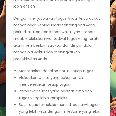
lebih efisien.
Dengan menjadwalkan tugas Anda, Anda dapat
menghindari kebingungan tentang apa yang
perlu dilakukan dan kapan waktu yang tepat
untuk melakukannya. Jadwal tugas yang teratur
akan memberikan struktur dan disiplin dalam
mengelola waktu dan meningkatkan
produktivitas Anda.
Menetapkan deadline untuk setiap tugas.
Alokasikan waktu yang cukup untuk
menyelesaikan setiap tugas.
Perhatikan tugas yang bersifat rutin dan
tugas yang lebih kompleks.
Bagi tugas kompleks menjadi bagian-bagian
yang lebih kecil dengan milestone yang jelas.