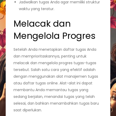
Jadwalkan tugas Anda agar memiliki struktur
waktu yang teratur.
Melacak dan
Mengelola Progres
Setelah Anda menetapkan daftar tugas Anda
dan memprioritaskannya, penting untuk
melacak dan mengelola progres tugas-tugas
tersebut. Salah satu cara yang efektif adalah
dengan menggunakan alat manajemen tugas
atau daftar tugas online. Alat-alat ini dapat
membantu Anda memantau tugas yang
sedang berjalan, menandai tugas yang telah
selesai, dan bahkan menambahkan tugas baru
saat diperlukan.