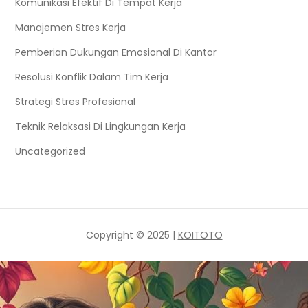
Komunikasi Efektif Di Tempat Kerja
Manajemen Stres Kerja
Pemberian Dukungan Emosional Di Kantor
Resolusi Konflik Dalam Tim Kerja
Strategi Stres Profesional
Teknik Relaksasi Di Lingkungan Kerja
Uncategorized
Copyright © 2025 |
KOITOTO