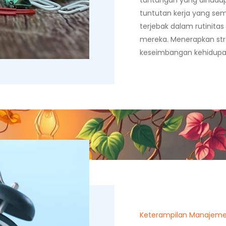
tantangan yang dihadap
tuntutan kerja yang sem
terjebak dalam rutinita
mereka. Menerapkan st
keseimbangan kehidupan
Keterampilan Manajem