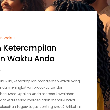
en Waktu
n Keterampilan
n Waktu Anda
ibuk ini, keterampilan manajemen waktu yang
nda meningkatkan produktivitas dan
 hari Anda. Apakah Anda merasa kewalahan
t? Atau sering merasa tidak memiliki waktu
esaikan tugas-tugas penting Anda? Artikel ini