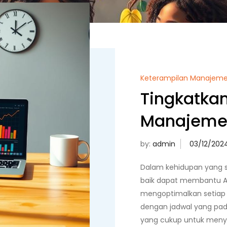
Keterampilan Manajem
Tingkatka
Manajeme
by:
admin
Dalam kehidupan yang s
baik dapat membantu A
mengoptimalkan setiap
dengan jadwal yang pada
yang cukup untuk menyel