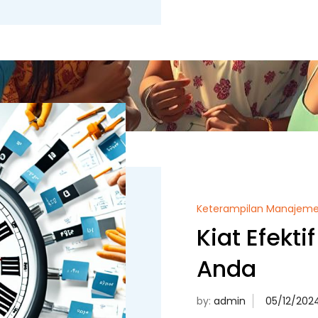
Keterampilan Manajem
Kiat Efekti
Anda
by:
admin