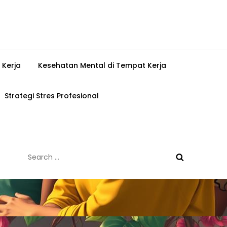
 Kerja
Kesehatan Mental di Tempat Kerja
Strategi Stres Profesional
Search
for: