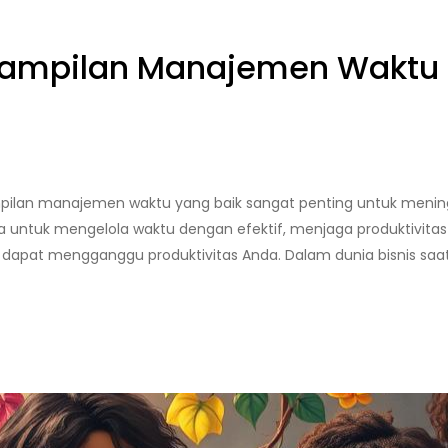
mpilan Manajemen Waktu un
rampilan manajemen waktu yang baik sangat penting untuk menin
tuk mengelola waktu dengan efektif, menjaga produktivitas 
dapat mengganggu produktivitas Anda. Dalam dunia bisnis saat