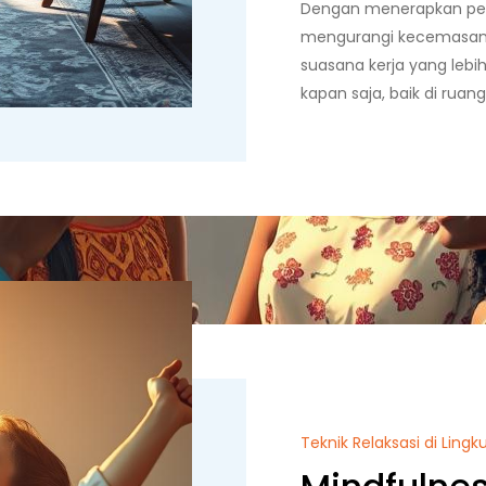
Dengan menerapkan per
mengurangi kecemasan,
suasana kerja yang lebih
kapan saja, baik di rua
Teknik Relaksasi di Ling