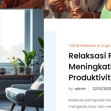
Teknik Relaksasi di Ling
Relaksasi 
Meningkat
Produktivi
by:
admin
Relaksasi pernapasan ke
mengelola stres dan me