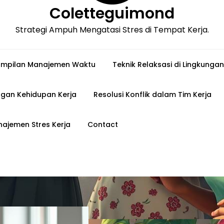
Coletteguimond
Strategi Ampuh Mengatasi Stres di Tempat Kerja.
ampilan Manajemen Waktu
Teknik Relaksasi di Lingkungan
gan Kehidupan Kerja
Resolusi Konflik dalam Tim Kerja
ajemen Stres Kerja
Contact