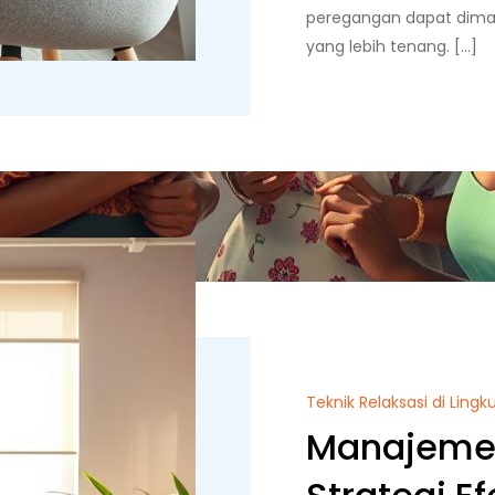
peregangan dapat dima
yang lebih tenang. […]
Teknik Relaksasi di Ling
Manajemen