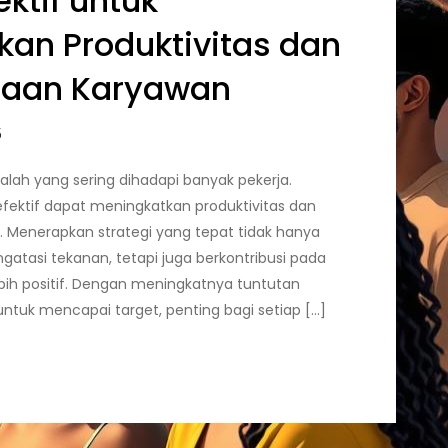
ektif untuk
kan Produktivitas dan
raan Karyawan
alah yang sering dihadapi banyak pekerja.
fektif dapat meningkatkan produktivitas dan
. Menerapkan strategi yang tepat tidak hanya
tasi tekanan, tetapi juga berkontribusi pada
ebih positif. Dengan meningkatnya tuntutan
ntuk mencapai target, penting bagi setiap […]