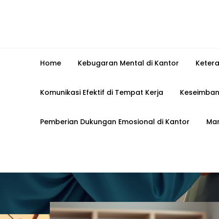
Home
Kebugaran Mental di Kantor
Keter
Komunikasi Efektif di Tempat Kerja
Keseimban
Pemberian Dukungan Emosional di Kantor
Man