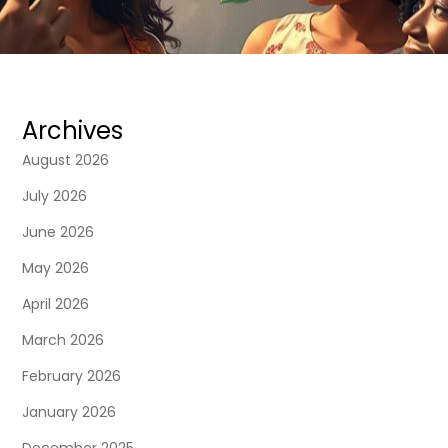
s
t
s
Archives
p
August 2026
a
July 2026
June 2026
g
May 2026
i
April 2026
n
March 2026
February 2026
a
January 2026
t
December 2025