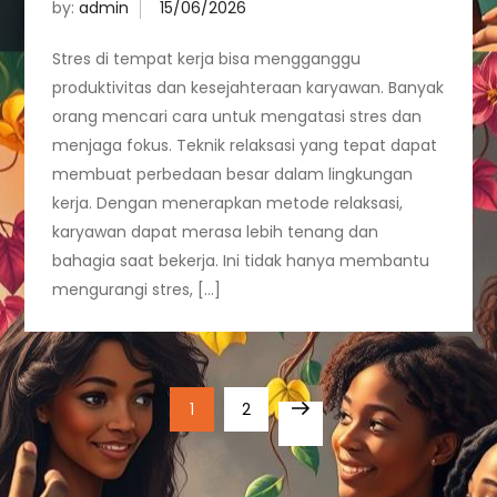
by:
admin
Stres di tempat kerja bisa mengganggu
produktivitas dan kesejahteraan karyawan. Banyak
orang mencari cara untuk mengatasi stres dan
menjaga fokus. Teknik relaksasi yang tepat dapat
membuat perbedaan besar dalam lingkungan
kerja. Dengan menerapkan metode relaksasi,
karyawan dapat merasa lebih tenang dan
bahagia saat bekerja. Ini tidak hanya membantu
mengurangi stres, […]
P
Page
Page
1
2
Next
o
page