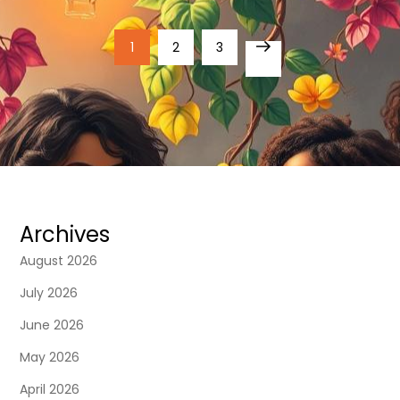
P
Page
Page
Page
1
2
3
Next
o
page
s
t
s
Archives
p
August 2026
a
July 2026
June 2026
g
May 2026
i
April 2026