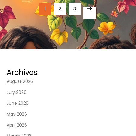
P
Page
Page
Page
1
2
3
Next
o
page
s
t
s
Archives
p
August 2026
a
July 2026
June 2026
g
May 2026
i
April 2026
March 2026